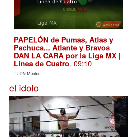
PAPELÓN de Pumas, Atlas y
Pachuca... Atlante y Bravos
DAN LA CARA por la Liga MX |
. 09:10
Línea de Cuatro
TUDN México
el idolo