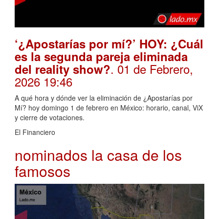
‘¿Apostarías por mí?’ HOY: ¿Cuál
es la segunda pareja eliminada
. 01 de Febrero,
del reality show?
2026 19:46
A qué hora y dónde ver la eliminación de ¿Apostarías por
Mí? hoy domingo 1 de febrero en México: horario, canal, ViX
y cierre de votaciones.
El Financiero
nominados la casa de los
famosos