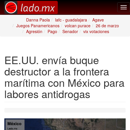
Tog
nav
Danna Paola
lafc - guadalajara
Agave
Juegos Panamericanos
volcan purace
26 de marzo
Agresión
Pago
Senador
vix votaciones
EE.UU. envía buque
destructor a la frontera
marítima con México para
labores antidrogas