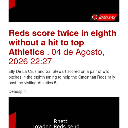
Reds score twice in eighth
without a hit to top
Athletics
. 04 de Agosto,
2026 22:27
Elly De La Cruz and Sal Stewart scored on a pair of wild
pitches in the eighth inning to help the Cincinnati Reds rally
past the visiting Athletics 5-
Deadspin