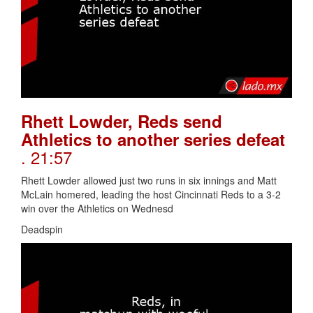
Rhett Lowder, Reds send
Athletics to another series defeat
. 21:57
Rhett Lowder allowed just two runs in six innings and Matt
McLain homered, leading the host Cincinnati Reds to a 3-2
win over the Athletics on Wednesd
Deadspin