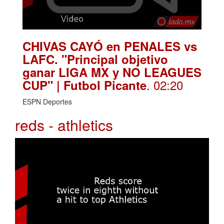
CHIVAS CAYÓ en PENALES vs
LAFC. "Principal objetivo
ganar LIGA MX y NO LEAGUES
. 02:20
CUP" | Futbol Picante
ESPN Deportes
reds - athletics