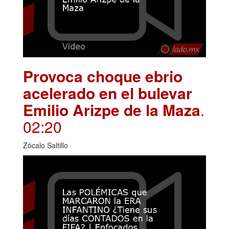
Provoca choque ebrio
acelerado en el bulevar
Emilio Arizpe de la Maza
.
02:20
Zócalo Saltillo