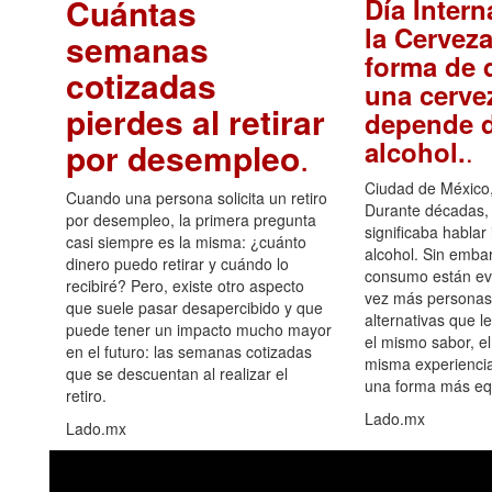
Cuántas
Día Intern
la Cerveza
semanas
forma de d
cotizadas
una cerve
pierdes al retirar
depende d
.
alcohol.
por desempleo
.
Ciudad de México,
Cuando una persona solicita un retiro
Durante décadas, 
por desempleo, la primera pregunta
significaba hablar
casi siempre es la misma: ¿cuánto
alcohol. Sin embar
dinero puedo retirar y cuándo lo
consumo están ev
recibiré? Pero, existe otro aspecto
vez más personas
que suele pasar desapercibido y que
alternativas que l
puede tener un impacto mucho mayor
el mismo sabor, el
en el futuro: las semanas cotizadas
misma experiencia
que se descuentan al realizar el
una forma más equ
retiro.
Lado.mx
Lado.mx