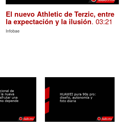
El nuevo Athletic de Terzic, entre
. 03:21
la expectación y la ilusión
Infobae