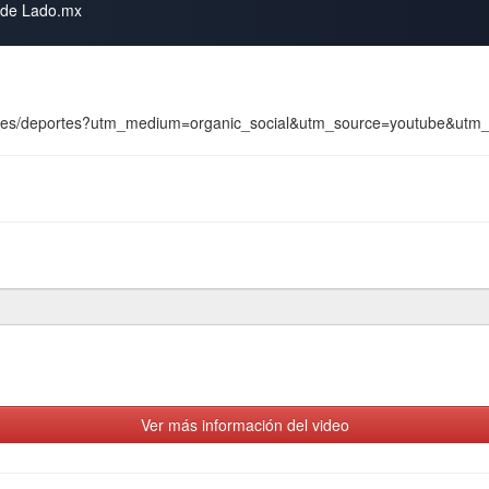
s de Lado.mx
com/es-es/deportes?utm_medium=organic_social&utm_source=youtube&u
Ver más información del video