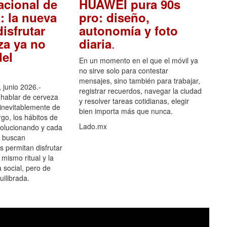
acional de
HUAWEI pura 90s
: la nueva
pro: diseño,
isfrutar
autonomía y foto
.
za ya no
diaria
el
En un momento en el que el móvil ya
no sirve solo para contestar
mensajes, sino también para trabajar,
 junio 2026.-
registrar recuerdos, navegar la ciudad
hablar de cerveza
y resolver tareas cotidianas, elegir
 inevitablemente de
bien importa más que nunca.
go, los hábitos de
Lado.mx
olucionando y cada
 buscan
es permitan disfrutar
 mismo ritual y la
 social, pero de
ilibrada.