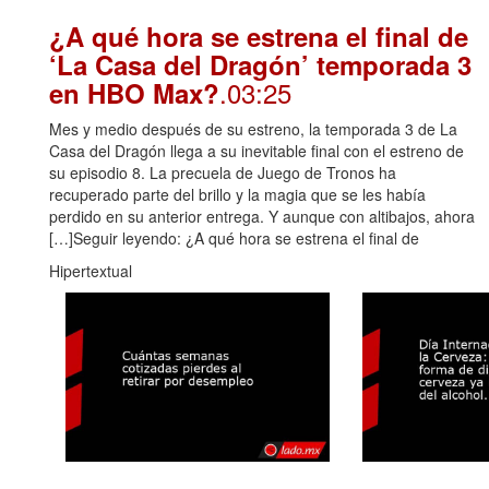
¿A qué hora se estrena el final de
‘La Casa del Dragón’ temporada 3
.03:25
en HBO Max?
Mes y medio después de su estreno, la temporada 3 de La
Casa del Dragón llega a su inevitable final con el estreno de
su episodio 8. La precuela de Juego de Tronos ha
recuperado parte del brillo y la magia que se les había
perdido en su anterior entrega. Y aunque con altibajos, ahora
[…]Seguir leyendo: ¿A qué hora se estrena el final de
Hipertextual