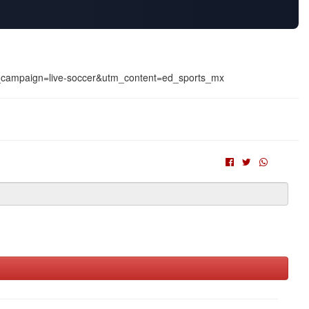
tm_campaign=live-soccer&utm_content=ed_sports_mx