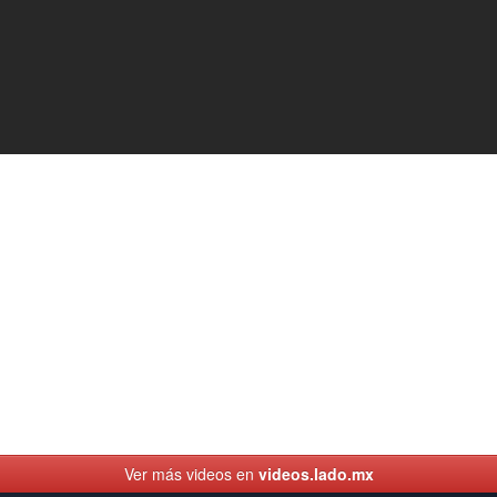
Ver más videos en
videos.lado.mx