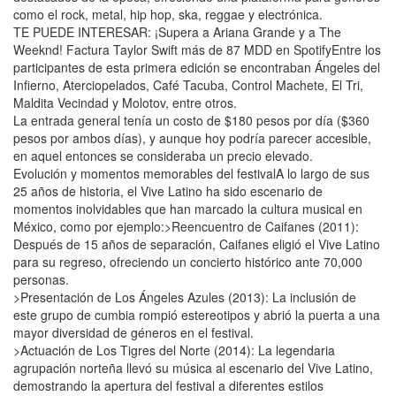
como el rock, metal, hip hop, ska, reggae y electrónica.
TE PUEDE INTERESAR: ¡Supera a Ariana Grande y a The
Weeknd! Factura Taylor Swift más de 87 MDD en SpotifyEntre los
participantes de esta primera edición se encontraban Ángeles del
Infierno, Aterciopelados, Café Tacuba, Control Machete, El Tri,
Maldita Vecindad y Molotov, entre otros.
La entrada general tenía un costo de $180 pesos por día ($360
pesos por ambos días), y aunque hoy podría parecer accesible,
en aquel entonces se consideraba un precio elevado.
Evolución y momentos memorables del festivalA lo largo de sus
25 años de historia, el Vive Latino ha sido escenario de
momentos inolvidables que han marcado la cultura musical en
México, como por ejemplo:>Reencuentro de Caifanes (2011):
Después de 15 años de separación, Caifanes eligió el Vive Latino
para su regreso, ofreciendo un concierto histórico ante 70,000
personas.
>Presentación de Los Ángeles Azules (2013): La inclusión de
este grupo de cumbia rompió estereotipos y abrió la puerta a una
mayor diversidad de géneros en el festival.
>Actuación de Los Tigres del Norte (2014): La legendaria
agrupación norteña llevó su música al escenario del Vive Latino,
demostrando la apertura del festival a diferentes estilos