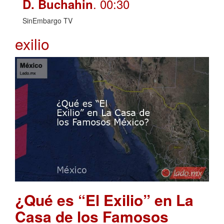
. 00:30
D. Buchahin
SinEmbargo TV
exilio
¿Qué es “El Exilio” en La
Casa de los Famosos