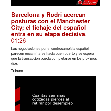
Barcelona y Rodri acercan
posturas con el Manchester
City; el fichaje del español
.
entra en su etapa decisiva
01:26
Las negociaciones por el centrocampista español
parecen encaminarse hacia buen puerto y se espera
que la transacción pueda completarse en los próximos
días
Tribuna