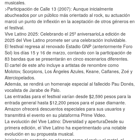
musicales.
>Participación de Calle 13 (2007): Aunque inicialmente
abucheados por un público más orientado al rock, su actuación
marcó un punto de inflexión en la aceptación de otros géneros en
el festival.
Vive Latino 2025: Celebrando el 25º aniversarioLa edición de
2025 del Vive Latino promete ser una celebración inolvidable.
El festival regresa al renovado Estadio GNP (anteriormente Foro
Sol) los días 15 y 16 de marzo, contando con la participación de
83 bandas que se presentarán en cinco escenarios diferentes.
El cartel de este año incluye a artistas de renombre como
Molotov, Scorpions, Los Ángeles Azules, Keane, Caifanes, Zoé y
Aterciopelados.
Además, se rendirá un homenaje especial al fallecido Pau Donés,
vocalista de Jarabe de Palo.
Las entradas para el festival varían desde $2,590 pesos para la
entrada general hasta $12,200 pesos para el pase diamante.
Amazon ofrecerá descuentos especiales para sus usuarios y
transmitirá el evento en su plataforma Prime Video.
La evolución del Vive Latino: Diversidad y aperturaDesde su
primera edición, el Vive Latino ha experimentado una notable
evolución en su propuesta musical.
Inicialmente centrado en géneros como el rock y el metal, el