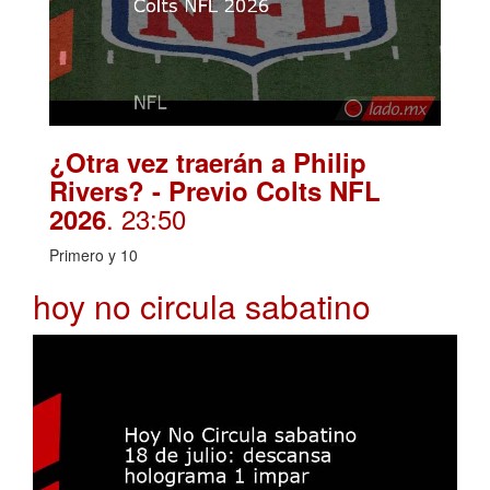
¿Otra vez traerán a Philip
Rivers? - Previo Colts NFL
. 23:50
2026
Primero y 10
hoy no circula sabatino