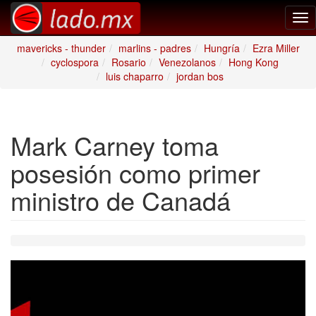
Tog
nav
mavericks - thunder
marlins - padres
Hungría
Ezra Miller
cyclospora
Rosario
Venezolanos
Hong Kong
luis chaparro
jordan bos
Mark Carney toma
posesión como primer
ministro de Canadá