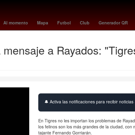
uston Rockets
Dallas Cowboys
minnesota - juárez
Stephen Curr
Al momento
Mapa
Futbol
Club
Generador QR
mensaje a Rayados: "Tigre
🔔 Activa las notificaciones para recibir noticias 
En Tigres no les importan los problemas de Rayado
los felinos son los más grandes de la ciudad, con
tajante Fernando Gorriarán.