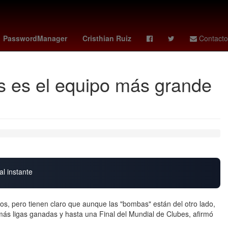
y
curry
Deadpool
botafogo vs
26 de julio
PasswordManager
Cristhian Ruiz
Contacto
s es el equipo más grande
al instante
s, pero tienen claro que aunque las "bombas" están del otro lado,
 más ligas ganadas y hasta una Final del Mundial de Clubes, afirmó