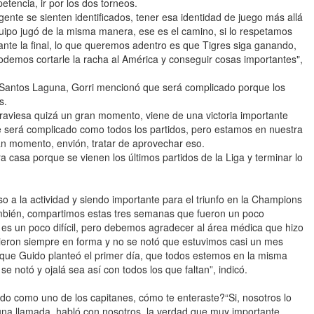
petencia, ir por los dos torneos.
gente se sienten identificados, tener esa identidad de juego más allá
quipo jugó de la misma manera, ese es el camino, si lo respetamos
ante la final, lo que queremos adentro es que Tigres siga ganando,
demos cortarle la racha al América y conseguir cosas importantes",
 Santos Laguna, Gorri mencionó que será complicado porque los
s.
raviesa quizá un gran momento, viene de una victoria importante
 será complicado como todos los partidos, pero estamos en nuestra
an momento, envión, tratar de aprovechar eso.
casa porque se vienen los últimos partidos de la Liga y terminar lo
o a la actividad y siendo importante para el triunfo en la Champions
ambién, compartimos estas tres semanas que fueron un poco
 es un poco difícil, pero debemos agradecer al área médica que hizo
uvieron siempre en forma y no se notó que estuvimos casi un mes
o que Guido planteó el primer día, que todos estemos en la misma
e notó y ojalá sea así con todos los que faltan”, indicó.
ido como uno de los capitanes, cómo te enteraste?“Si, nosotros lo
a llamada, habló con nosotros, la verdad que muy importante,