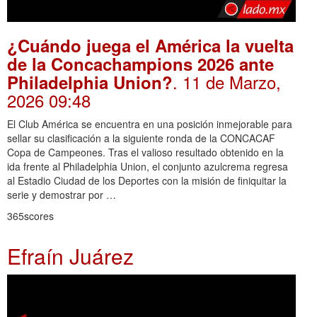
¿Cuándo juega el América la vuelta
de la Concachampions 2026 ante
. 11 de Marzo,
Philadelphia Union?
2026 09:48
El Club América se encuentra en una posición inmejorable para
sellar su clasificación a la siguiente ronda de la CONCACAF
Copa de Campeones. Tras el valioso resultado obtenido en la
ida frente al Philadelphia Union, el conjunto azulcrema regresa
al Estadio Ciudad de los Deportes con la misión de finiquitar la
serie y demostrar por …
365scores
Efraín Juárez