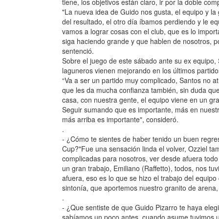
tiene, los objetivos están claro, ir por la doble com
"La nueva idea de Guido nos gusta, el equipo y la 
del resultado, el otro día íbamos perdiendo y le e
vamos a lograr cosas con el club, que es lo import
siga haciendo grande y que hablen de nosotros, po
sentenció.
Sobre el juego de este sábado ante su ex equipo,
laguneros vienen mejorando en los últimos partido
“Va a ser un partido muy complicado, Santos no at
que les da mucha confianza también, sin duda que
casa, con nuestra gente, el equipo viene en un gr
Seguir sumando que es importante, más en nuestra 
más arriba es importante", consideró.
.
- ¿Cómo te sientes de haber tenido un buen regres
Cup?"Fue una sensación linda el volver, Ozziel t
complicadas para nosotros, ver desde afuera todo
un gran trabajo, Emiliano (Raffetto), todos, nos t
afuera, eso es lo que se hizo el trabajo del equip
sintonía, que aportemos nuestro granito de arena, s
.
- ¿Que sentiste de que Guido Pizarro te haya eleg
sabíamos un poco antes, cuando asume tuvimos un