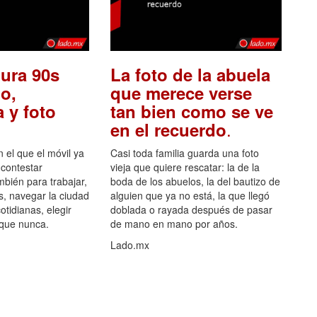
ura 90s
La foto de la abuela
o,
que merece verse
 y foto
tan bien como se ve
.
en el recuerdo
el que el móvil ya
Casi toda familia guarda una foto
 contestar
vieja que quiere rescatar: la de la
mbién para trabajar,
boda de los abuelos, la del bautizo de
s, navegar la ciudad
alguien que ya no está, la que llegó
otidianas, elegir
doblada o rayada después de pasar
 que nunca.
de mano en mano por años.
Lado.mx