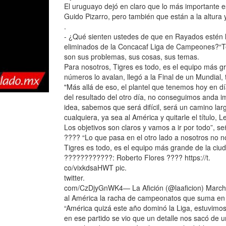
El uruguayo dejó en claro que lo más importante e
Guido Pizarro, pero también que están a la altura 
.
- ¿Qué sienten ustedes de que en Rayados estén 
eliminados de la Concacaf Liga de Campeones?“Te 
son sus problemas, sus cosas, sus temas.
Para nosotros, Tigres es todo, es el equipo más gr
números lo avalan, llegó a la Final de un Mundial
"Más allá de eso, el plantel que tenemos hoy en 
del resultado del otro día, no conseguimos anda 
idea, sabemos que será difícil, será un camino la
cualquiera, ya sea al América y quitarle el título,
Los objetivos son claros y vamos a ir por todo”, s
???? “Lo que pasa en el otro lado a nosotros no 
Tigres es todo, es el equipo más grande de la ciu
????????????: Roberto Flores ???? https://t.
co/vixkdsaHWT pic.
twitter.
com/CzDjyGnWK4— La Afición (@laaficion) March 14
al América la racha de campeonatos que suma en 
“América quizá este año dominó la Liga, estuvimos
en ese partido se vio que un detalle nos sacó de 