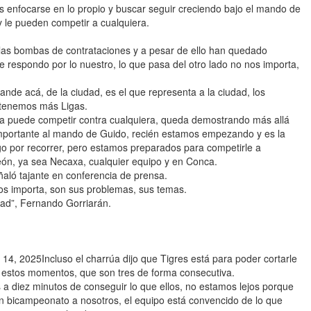
s enfocarse en lo propio y buscar seguir creciendo bajo el mando de
y le pueden competir a cualquiera.
las bombas de contrataciones y a pesar de ello han quedado
respondo por lo nuestro, lo que pasa del otro lado no nos importa,
ande acá, de la ciudad, es el que representa a la ciudad, los
, tenemos más Ligas.
día puede competir contra cualquiera, queda demostrando más allá
importante al mando de Guido, recién estamos empezando y es la
rgo por recorrer, pero estamos preparados para competirle a
 León, ya sea Necaxa, cualquier equipo y en Conca.
eñaló tajante en conferencia de prensa.
nos importa, son sus problemas, sus temas.
dad”, Fernando Gorriarán.
, 2025Incluso el charrúa dijo que Tigres está para poder cortarle
estos momentos, que son tres de forma consecutiva.
 a diez minutos de conseguir lo que ellos, no estamos lejos porque
un bicampeonato a nosotros, el equipo está convencido de lo que