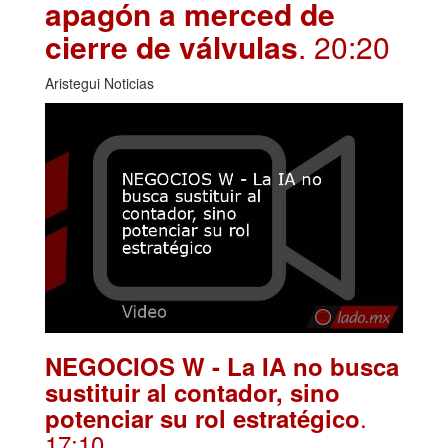
apagón a merced de
cierre de válvulas
. 20:20
Aristegui Noticias
NEGOCIOS W - La IA no busca
sustituir al contador, sino
.
potenciar su rol estratégico
17:10