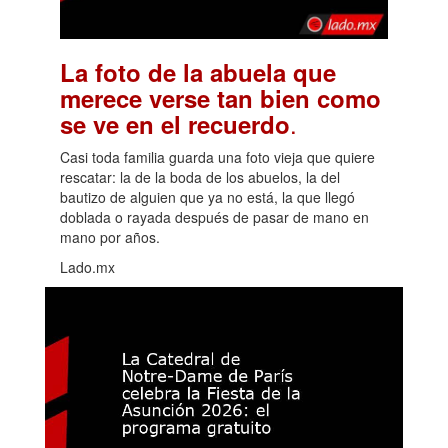
La foto de la abuela que
merece verse tan bien como
.
se ve en el recuerdo
Casi toda familia guarda una foto vieja que quiere
rescatar: la de la boda de los abuelos, la del
bautizo de alguien que ya no está, la que llegó
doblada o rayada después de pasar de mano en
mano por años.
Lado.mx