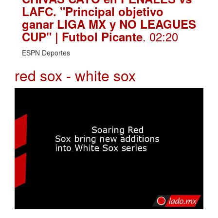
LAFC. "Principal objetivo
ganar LIGA MX y NO LEAGUES
. 02:20
CUP" | Futbol Picante
ESPN Deportes
red sox - white sox