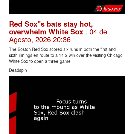
Red Sox"s bats stay hot,
. 04 de
overwhelm White Sox
Agosto, 2026 20:36
The Boston Red Sox scored six runs in both the first and
sixth innings en route to a 14-2 win over the visiting Chicago
White Sox to open a three-game
Deadspin