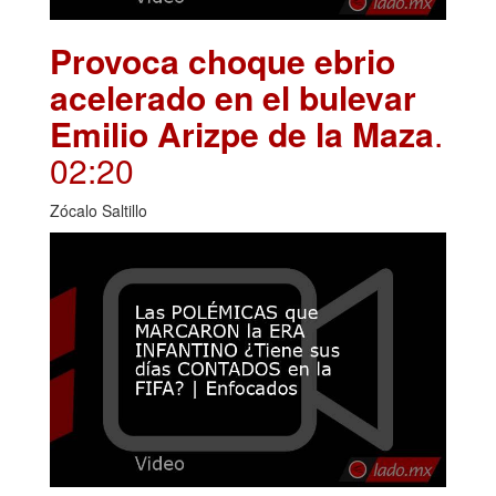
Provoca choque ebrio
acelerado en el bulevar
Emilio Arizpe de la Maza
.
02:20
Zócalo Saltillo