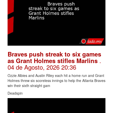
Braves push streak to six games
.
as Grant Holmes stifles Marlins
04 de Agosto, 2026 20:36
Ozzie Albies and Austin Riley each hit a home run and Grant
Holmes threw six scoreless innings to help the Atlanta Braves
win their sixth straight gam
Deadspin