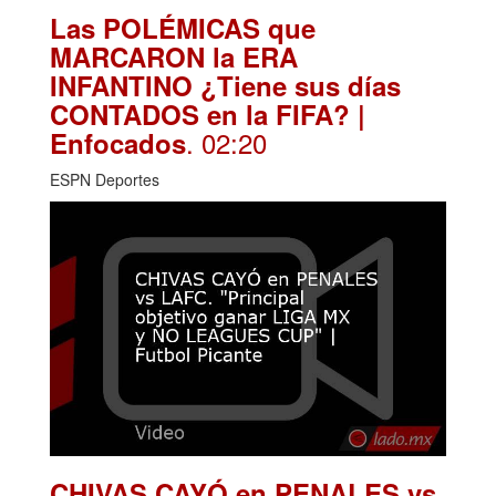
Las POLÉMICAS que
MARCARON la ERA
INFANTINO ¿Tiene sus días
CONTADOS en la FIFA? |
. 02:20
Enfocados
ESPN Deportes
CHIVAS CAYÓ en PENALES vs