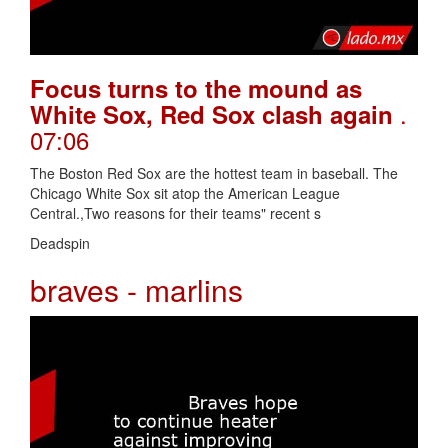
Focus turns to the mound as
.
White Sox, Red Sox clash again
07:06
The Boston Red Sox are the hottest team in baseball. The
Chicago White Sox sit atop the American League
Central.,Two reasons for their teams" recent s
Deadspin
braves - marlins