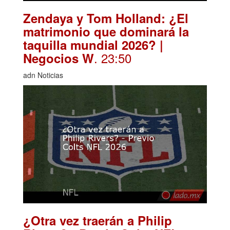
Zendaya y Tom Holland: ¿El
matrimonio que dominará la
taquilla mundial 2026? |
. 23:50
Negocios W
adn Noticias
¿Otra vez traerán a Philip