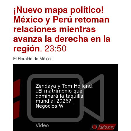
¡Nuevo mapa político!
México y Perú retoman
relaciones mientras
avanza la derecha en la
región
. 23:50
El Heraldo de México