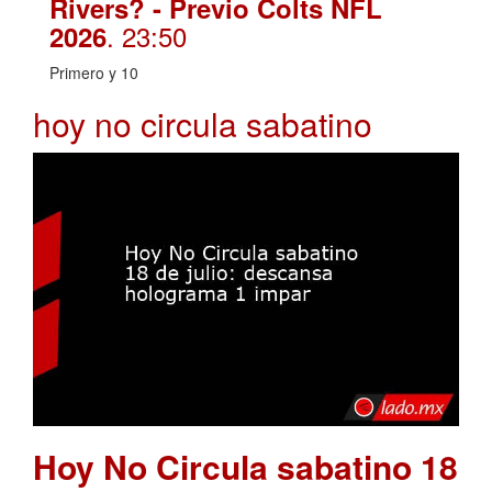
Rivers? - Previo Colts NFL
. 23:50
2026
Primero y 10
hoy no circula sabatino
Hoy No Circula sabatino 18