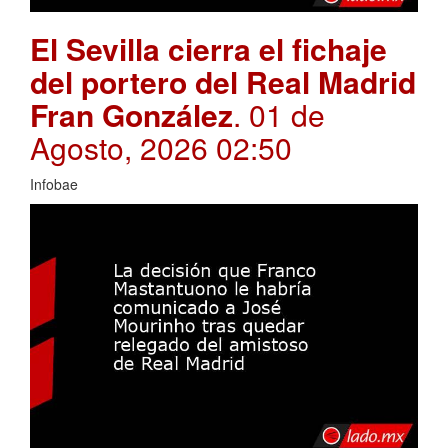
El Sevilla cierra el fichaje
del portero del Real Madrid
Fran González
. 01 de
Agosto, 2026 02:50
Infobae