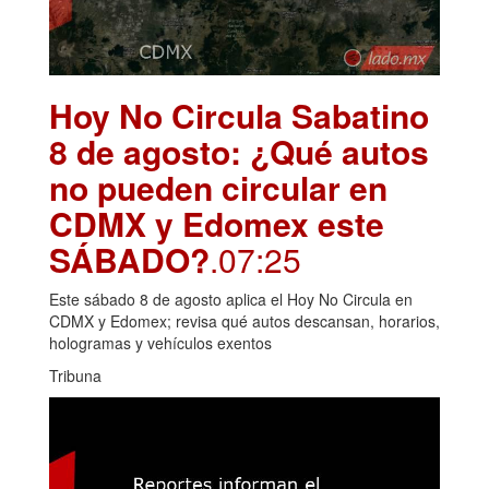
Hoy No Circula Sabatino
8 de agosto: ¿Qué autos
no pueden circular en
CDMX y Edomex este
SÁBADO?
.07:25
Este sábado 8 de agosto aplica el Hoy No Circula en
CDMX y Edomex; revisa qué autos descansan, horarios,
hologramas y vehículos exentos
Tribuna