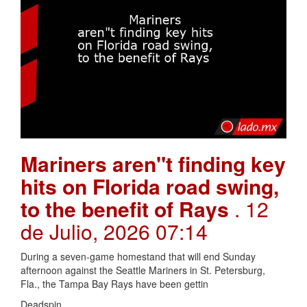
Mariners aren"t finding key
hits on Florida road swing,
to the benefit of Rays
. 12
de Julio, 2026 07:14
During a seven-game homestand that will end Sunday
afternoon against the Seattle Mariners in St. Petersburg,
Fla., the Tampa Bay Rays have been gettin
Deadspin