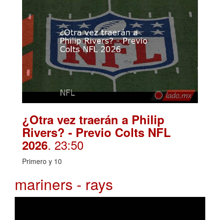
¿Otra vez traerán a Philip
Rivers? - Previo Colts NFL
. 23:50
2026
Primero y 10
mariners - rays