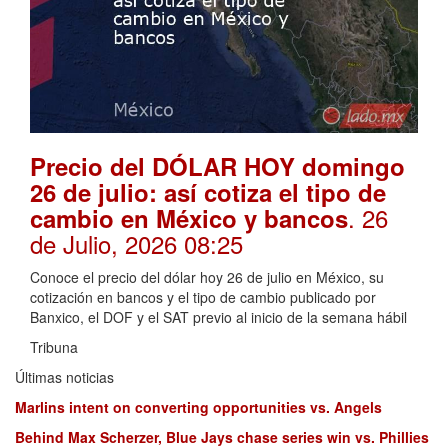
Precio del DÓLAR HOY domingo
26 de julio: así cotiza el tipo de
. 26
cambio en México y bancos
de Julio, 2026 08:25
Conoce el precio del dólar hoy 26 de julio en México, su
cotización en bancos y el tipo de cambio publicado por
Banxico, el DOF y el SAT previo al inicio de la semana hábil
Tribuna
Últimas noticias
Marlins intent on converting opportunities vs. Angels
Behind Max Scherzer, Blue Jays chase series win vs. Phillies