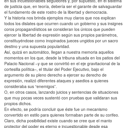
en sus incuestionables seguidores y, por supuesto, en el sistema
de justicia que, en teoría, debería ser el garante de salvaguardar
el fundamento de este rostro de la libertad y democracia.
Y la historia nos brinda ejemplos muy claros que nos explican
todos los dislates que ocurren cuando un gobierno y sus insignes
coros propagandísticos se consideran los únicos que pueden
ejercer la libertad de expresión según sus propios parámetros,
constituyéndose como inopinados jueces ungidos por un sacro
destino y una supuesta popularidad.
Así, quizá en automático, llegan a nuestra memoria aquellos
momentos en los que, desde la tribuna situada en los patios del
Palacio Nacional –y que se convirtió en el eje gravitacional de la
cortesilla política–, el titular del Poder Ejecutivo, bajo el
argumento de su pleno derecho a ejercer su derecho de
expresión, realizó diferentes ataques y asedios a quienes
consideraba sus “enemigos”.
O, en otros casos, lanzando juicios y sentencias de situaciones
que muy pocas veces sustentó con pruebas que validaran sus
propios dichos.
En efecto, se podría concluir que éste fue un mecanismo
convertido en estilo para quienes formaban parte de su corifeo.
Claro, dicha posibilidad existe cuando se cree que el manto
protector del poder es eterno e incuestionable desde esa