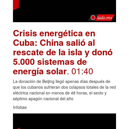
Crisis energética en
Cuba: China salió al
rescate de la isla y donó
5.000 sistemas de
energía solar
. 01:40
La donación de Beijing llegó apenas días después de
que los cubanos sufrieran dos colapsos totales de la red
eléctrica nacional en menos de 48 horas, el sexto y
séptimo apagón nacional del año
Infobae