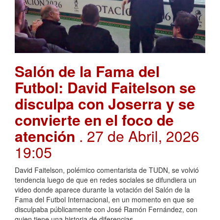
Salón de la Fama del
Futbol: David Faitelson se
disculpa con Joserra y se
convierte en el foco de
atención
. 27 de Abril, 2026
19:05
David Faitelson, polémico comentarista de TUDN, se volvió
tendencia luego de que en redes sociales se difundiera un
video donde aparece durante la votación del Salón de la
Fama del Futbol Internacional, en un momento en que se
disculpaba públicamente con José Ramón Fernández, con
quien tiene una historia de diferencias.