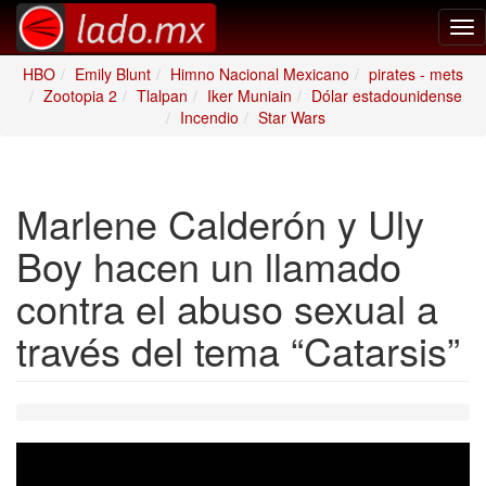
Tog
nav
HBO
Emily Blunt
Himno Nacional Mexicano
pirates - mets
Zootopia 2
Tlalpan
Iker Muniain
Dólar estadounidense
Incendio
Star Wars
Marlene Calderón y Uly
Boy hacen un llamado
contra el abuso sexual a
través del tema “Catarsis”