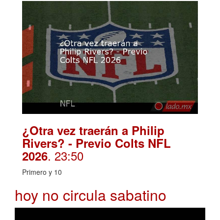
¿Otra vez traerán a Philip
Rivers? - Previo Colts NFL
. 23:50
2026
Primero y 10
hoy no circula sabatino