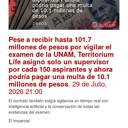
Pese a recibir hasta 101.7
millones de pesos por vigilar el
examen de la UNAM, Territorium
Life asignó solo un supervisor
por cada 150 aspirantes y ahora
podría pagar una multa de 10.1
. 29 de Julio,
millones de pesos
2026 21:00
El contrato también exigía vigilancia en tiempo real con
inteligencia artificial y la conservación de todas las
evidencias del examen.
El Imparcial