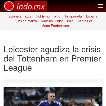
Tog
nav
avioneta nazca
Gobierno
pirlo
Temporada
España
26 de marzo
Vinícius Júnior
ipab
nantes vs
Mette Frederiksen
Leicester agudiza la crisis
del Tottenham en Premier
League