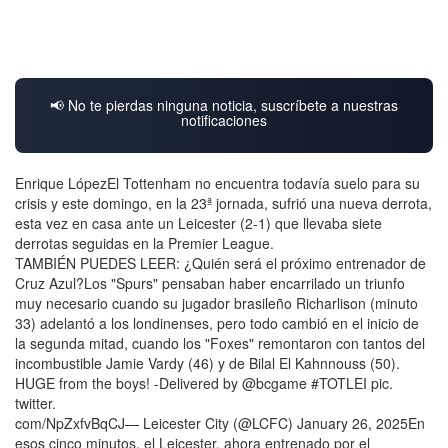
📢 No te pierdas ninguna noticia, suscríbete a nuestras
notificaciones
Enrique LópezEl Tottenham no encuentra todavía suelo para su
crisis y este domingo, en la 23ª jornada, sufrió una nueva derrota,
esta vez en casa ante un Leicester (2-1) que llevaba siete
derrotas seguidas en la Premier League.
TAMBIÉN PUEDES LEER: ¿Quién será el próximo entrenador de
Cruz Azul?Los "Spurs" pensaban haber encarrilado un triunfo
muy necesario cuando su jugador brasileño Richarlison (minuto
33) adelantó a los londinenses, pero todo cambió en el inicio de
la segunda mitad, cuando los "Foxes" remontaron con tantos del
incombustible Jamie Vardy (46) y de Bilal El Kahnnouss (50).
HUGE from the boys! -Delivered by @bcgame #TOTLEI pic.
twitter.
com/NpZxfvBqCJ— Leicester City (@LCFC) January 26, 2025En
esos cinco minutos, el Leicester, ahora entrenado por el