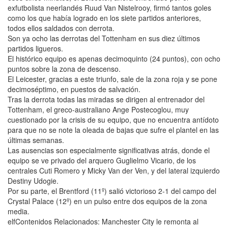
exfutbolista neerlandés Ruud Van Nistelrooy, firmó tantos goles
como los que había logrado en los siete partidos anteriores,
todos ellos saldados con derrota.
Son ya ocho las derrotas del Tottenham en sus diez últimos
partidos ligueros.
El histórico equipo es apenas decimoquinto (24 puntos), con ocho
puntos sobre la zona de descenso.
El Leicester, gracias a este triunfo, sale de la zona roja y se pone
decimoséptimo, en puestos de salvación.
Tras la derrota todas las miradas se dirigen al entrenador del
Tottenham, el greco-australiano Ange Postecoglou, muy
cuestionado por la crisis de su equipo, que no encuentra antídoto
para que no se note la oleada de bajas que sufre el plantel en las
últimas semanas.
Las ausencias son especialmente significativas atrás, donde el
equipo se ve privado del arquero Guglielmo Vicario, de los
centrales Cuti Romero y Micky Van der Ven, y del lateral izquierdo
Destiny Udogie.
Por su parte, el Brentford (11º) salió victorioso 2-1 del campo del
Crystal Palace (12º) en un pulso entre dos equipos de la zona
media.
elfContenidos Relacionados: Manchester City le remonta al