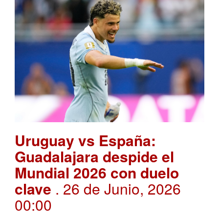
Uruguay vs España:
Guadalajara despide el
Mundial 2026 con duelo
clave
. 26 de Junio, 2026
00:00