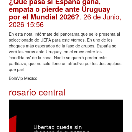
¿Qué pasa si España gana,
empata o pierde ante Uruguay
. 26 de Junio,
por el Mundial 2026?
2026 15:56
En esta nota, infórmate del panorama que se le presenta al
seleccionado de UEFA para este viernes. En uno de los
choques más esperados de la fase de grupos, España se
verá las caras ante Uruguay, en el cruce entre los
‘candidatos’ de la zona. Nadie se querrá perder este
partidazo, que no solo tiene un atractivo por los dos equipos
que part
BolaVip Mexico
rosario central