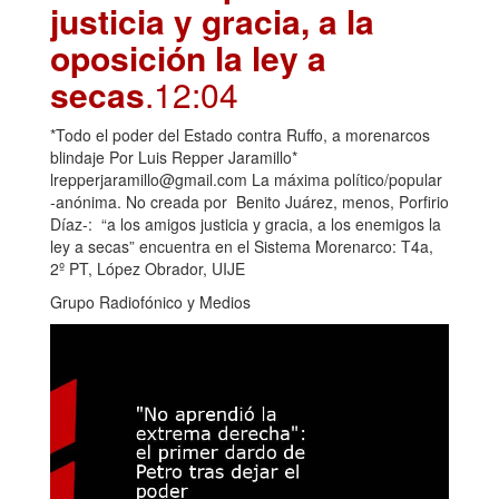
justicia y gracia, a la
oposición la ley a
secas
.12:04
*Todo el poder del Estado contra Ruffo, a morenarcos
blindaje Por Luis Repper Jaramillo*
lrepperjaramillo@gmail.com La máxima político/popular
-anónima. No creada por Benito Juárez, menos, Porfirio
Díaz-: “a los amigos justicia y gracia, a los enemigos la
ley a secas” encuentra en el Sistema Morenarco: T4a,
2º PT, López Obrador, UIJE
Grupo Radiofónico y Medios