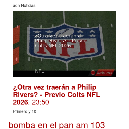
adn Noticias
¿Otra vez traerán a Philip
Rivers? - Previo Colts NFL
. 23:50
2026
Primero y 10
bomba en el pan am 103