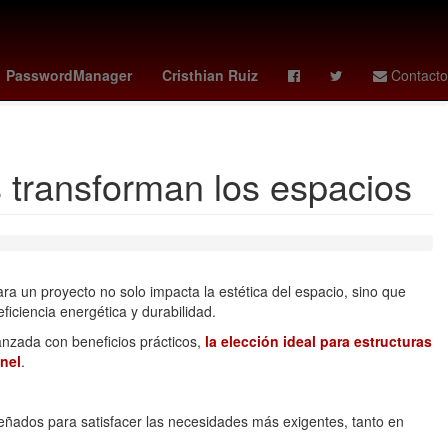
o
Selección de baloncesto de Estados Unidos
LeBron James
PasswordManager
Cristhian Ruiz
Contacto
s transforman los espacios
ara un proyecto no solo impacta la estética del espacio, sino que
ficiencia energética y durabilidad.
nzada con beneficios prácticos,
la elección ideal para estructuras
nel
.
ñados para satisfacer las necesidades más exigentes, tanto en