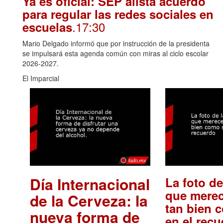
Ya es oficial: SEP alista acuerdo
para regular las redes sociales en
.17:30
escuelas
Mario Delgado informó que por instrucción de la presidenta
se impulsará esta agenda común con miras al ciclo escolar
2026-2027.
El Imparcial
Día Internacional
La foto de
que merec
de la Cerveza: la
tan bien 
nueva forma de
en el rec