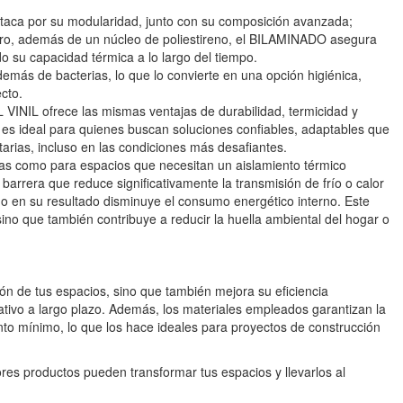
taca por su modularidad, junto con su composición avanzada;
ro, además de un núcleo de poliestireno, el BILAMINADO asegura
do su capacidad térmica a lo largo del tiempo.
emás de bacterias, lo que lo convierte en una opción higiénica,
cto.
VINIL ofrece las mismas ventajas de durabilidad, termicidad y
l es ideal para quienes buscan soluciones confiables, adaptables que
rias, incluso en las condiciones más desafiantes.
das como para espacios que necesitan un aislamiento térmico
rera que reduce significativamente la transmisión de frío o calor
omo en su resultado disminuye el consumo energético interno. Este
sino que también contribuye a reducir la huella ambiental del hogar o
ón de tus espacios, sino que también mejora su eficiencia
cativo a largo plazo. Además, los materiales empleados garantizan la
nto mínimo, lo que los hace ideales para proyectos de construcción
es productos pueden transformar tus espacios y llevarlos al