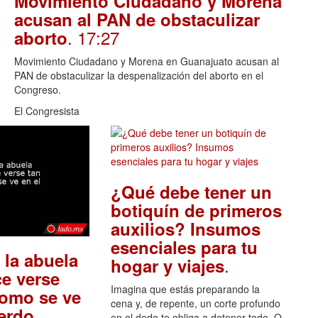
Movimiento Ciudadano y Morena
acusan al PAN de obstaculizar
. 17:27
aborto
Movimiento Ciudadano y Morena en Guanajuato acusan al
PAN de obstaculizar la despenalización del aborto en el
Congreso.
El Congresista
¿Qué debe tener un
botiquín de primeros
auxilios? Insumos
esenciales para tu
 la abuela
.
hogar y viajes
e verse
Imagina que estás preparando la
como se ve
cena y, de repente, un corte profundo
.
uerdo
en el dedo te obliga a detener todo. O