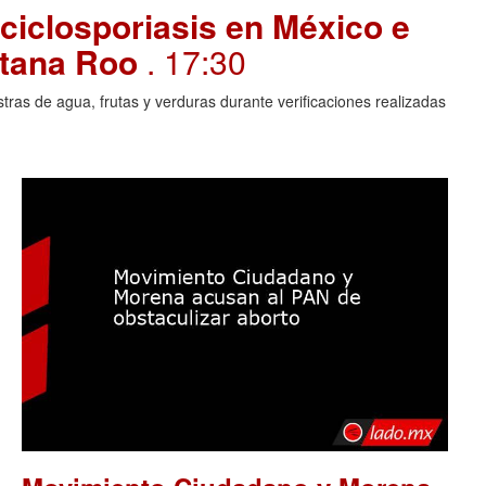
ciclosporiasis en México e
intana Roo
. 17:30
ras de agua, frutas y verduras durante verificaciones realizadas