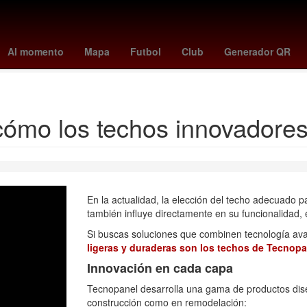
Aguascalientes
juegos mensuales ps plus agosto 2025
Gobiern
Al momento
Mapa
Futbol
Club
Generador QR
Nominación
 cómo los techos innovadore
En la actualidad, la elección del techo adecuado p
también influye directamente en su funcionalidad, e
Si buscas soluciones que combinen tecnología ava
ligeras y duraderas son los techos de Tecnopa
Innovación en cada capa
Tecnopanel desarrolla una gama de productos dise
construcción como en remodelación: