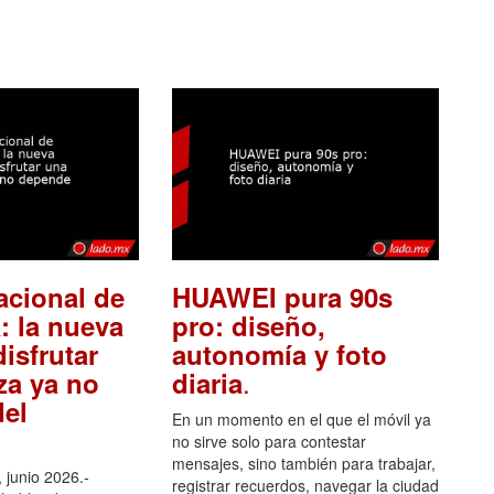
acional de
HUAWEI pura 90s
: la nueva
pro: diseño,
isfrutar
autonomía y foto
.
za ya no
diaria
el
En un momento en el que el móvil ya
no sirve solo para contestar
mensajes, sino también para trabajar,
 junio 2026.-
registrar recuerdos, navegar la ciudad