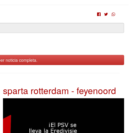
er noticia completa.
sparta rotterdam - feyenoord