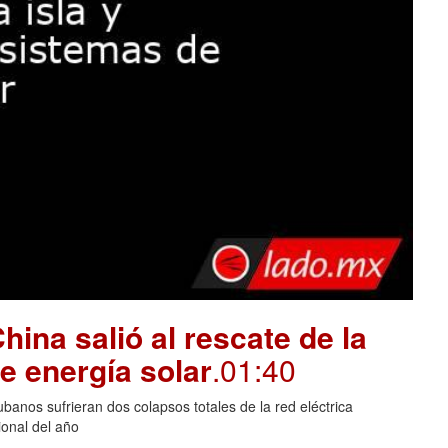
hina salió al rescate de la
e energía solar
.01:40
banos sufrieran dos colapsos totales de la red eléctrica
onal del año