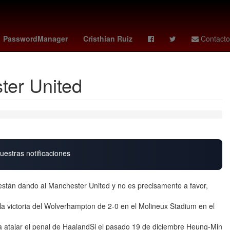
na
Dólar estadounidense
Senador
PasswordManager
Cristhian Ruiz
Contacto
ter United
uestras notificaciones
están dando al Manchester United y no es precisamente a favor,
la victoria del Wolverhampton de 2-0 en el Molineux Stadium en el
 atajar el penal de HaalandSi el pasado 19 de diciembre Heung-Min