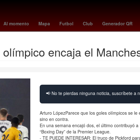
k
Rosario
Aguascalientes
San Luis Potosí
Gobierno
Argenti
Al momento
Mapa
Futbol
Club
Generador QR
l olímpico encaja el Manches
📢 No te pierdas ninguna noticia, suscríbete a n
Arturo LópezParece que los goles olímpicos se le 
sino en contra.
En una semana encajó dos, el último contribuyó a 
“Boxing Day” de la Premier League.
- TE PUEDE INTERESAR: El truco de Pickford para