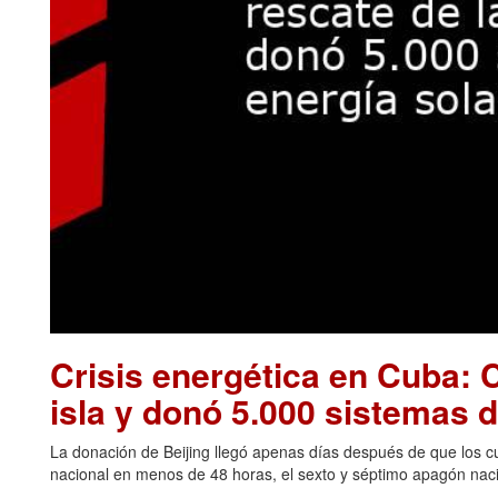
Crisis energética en Cuba: C
isla y donó 5.000 sistemas d
La donación de Beijing llegó apenas días después de que los cu
nacional en menos de 48 horas, el sexto y séptimo apagón naci