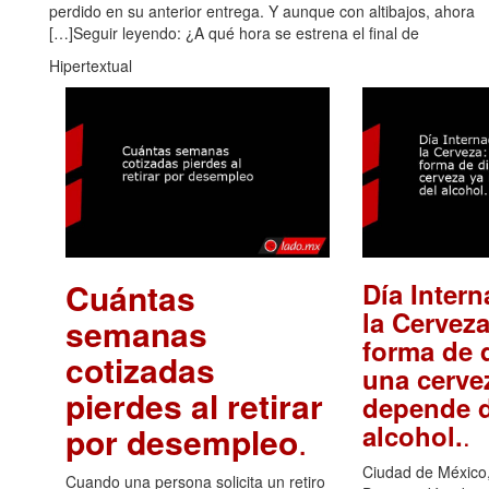
perdido en su anterior entrega. Y aunque con altibajos, ahora
[…]Seguir leyendo: ¿A qué hora se estrena el final de
Hipertextual
Cuántas
Día Intern
la Cerveza
semanas
forma de d
cotizadas
una cerve
pierdes al retirar
depende d
.
alcohol.
por desempleo
.
Ciudad de México,
Cuando una persona solicita un retiro