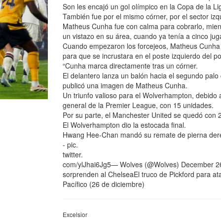
Son les encajó un gol olímpico en la Copa de la L
También fue por el mismo córner, por el sector izq
Matheus Cunha fue con calma para cobrarlo, mie
un vistazo en su área, cuando ya tenía a cinco ju
Cuando empezaron los forcejeos, Matheus Cunha c
para que se incrustara en el poste izquierdo del p
“Cunha marca directamente tras un córner.
El delantero lanza un balón hacia el segundo palo
publicó una imagen de Matheus Cunha.
Un triunfo valioso para el Wolverhampton, debido a 
general de la Premier League, con 15 unidades.
Por su parte, el Manchester United se quedó con 22
El Wolverhampton dio la estocada final.
Hwang Hee-Chan mandó su remate de pierna derec
- pic.
twitter.
com/ylJhai6Jg5— Wolves (@Wolves) December 26,
sorprenden al ChelseaEl truco de Pickford para ata
Pacífico (26 de diciembre)
Excelsior