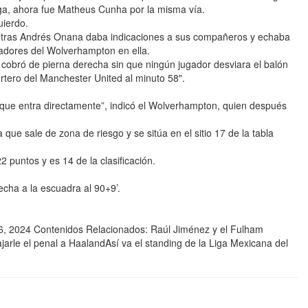
iga, ahora fue Matheus Cunha por la misma vía.
uierdo.
ntras Andrés Onana daba indicaciones a sus compañeros y echaba
gadores del Wolverhampton en ella.
obró de pierna derecha sin que ningún jugador desviara el balón
ortero del Manchester United al minuto 58".
 que entra directamente”, indicó el Wolverhampton, quien después
que sale de zona de riesgo y se sitúa en el sitio 17 de la tabla
 puntos y es 14 de la clasificación.
ha a la escuadra al 90+9’.
 2024 Contenidos Relacionados: Raúl Jiménez y el Fulham
jarle el penal a HaalandAsí va el standing de la Liga Mexicana del