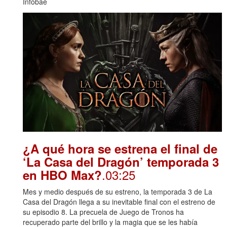
Infobae
¿A qué hora se estrena el final de
‘La Casa del Dragón’ temporada 3
.03:25
en HBO Max?
Mes y medio después de su estreno, la temporada 3 de La
Casa del Dragón llega a su inevitable final con el estreno de
su episodio 8. La precuela de Juego de Tronos ha
recuperado parte del brillo y la magia que se les había