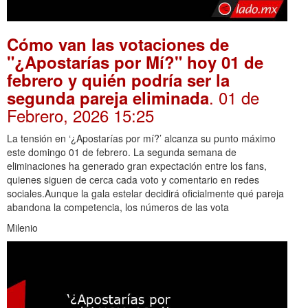
Cómo van las votaciones de
"¿Apostarías por Mí?" hoy 01 de
febrero y quién podría ser la
. 01 de
segunda pareja eliminada
Febrero, 2026 15:25
La tensión en ‘¿Apostarías por mí?’ alcanza su punto máximo
este domingo 01 de febrero. La segunda semana de
eliminaciones ha generado gran expectación entre los fans,
quienes siguen de cerca cada voto y comentario en redes
sociales.Aunque la gala estelar decidirá oficialmente qué pareja
abandona la competencia, los números de las vota
Milenio