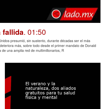
fallida
. 01:50
dos presumió, sin sustento, durante décadas ser el más
e deteriora más, sobre todo desde el primer mandato de Donald
 de una amplia red de multimillonarios, R