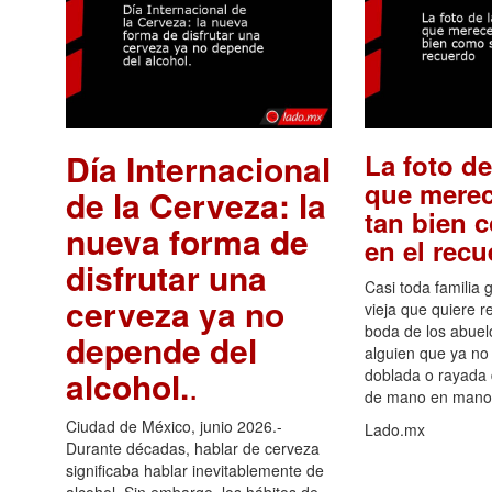
Día Internacional
La foto de
que merec
de la Cerveza: la
tan bien 
nueva forma de
en el rec
disfrutar una
Casi toda familia 
cerveza ya no
vieja que quiere re
boda de los abuelo
depende del
alguien que ya no 
alcohol.
.
doblada o rayada
de mano en mano 
Ciudad de México, junio 2026.-
Lado.mx
Durante décadas, hablar de cerveza
significaba hablar inevitablemente de
alcohol. Sin embargo, los hábitos de