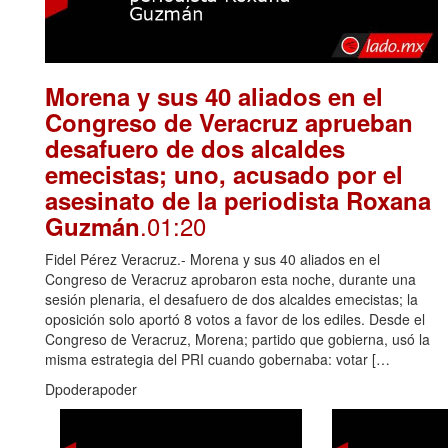
Morena y sus 40 aliados en el
Congreso de Veracruz aprueban
desafuero de dos alcaldes
emecistas; uno, acusado por el
asesinato de la periodista Roxana
.01:20
Guzmán
Fidel Pérez Veracruz.- Morena y sus 40 aliados en el
Congreso de Veracruz aprobaron esta noche, durante una
sesión plenaria, el desafuero de dos alcaldes emecistas; la
oposición solo aportó 8 votos a favor de los ediles. Desde el
Congreso de Veracruz, Morena; partido que gobierna, usó la
misma estrategia del PRI cuando gobernaba: votar […
Dpoderapoder