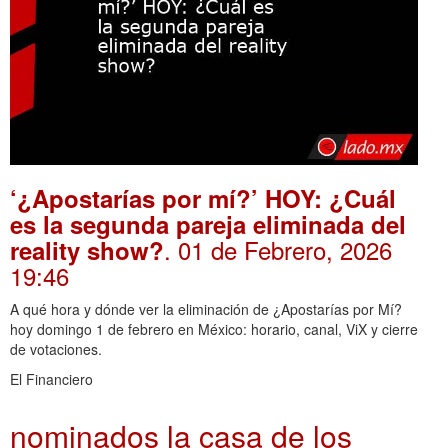
‘¿Apostarías por mí?’ HOY: ¿Cuál
es la segunda pareja eliminada del
. 01 de Febrero, 2026
reality show?
19:46
A qué hora y dónde ver la eliminación de ¿Apostarías por Mí?
hoy domingo 1 de febrero en México: horario, canal, ViX y cierre
de votaciones.
El Financiero
nominados la casa de los