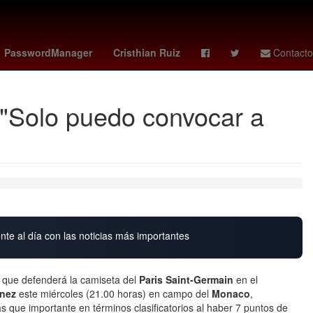
 city sc - real salt lake
Beisbol
Amistosos
PasswordManager
Cristhian Ruiz
Contacto
: "Solo puedo convocar a
nte al día con las noticias más importantes
s que defenderá la camiseta del
Paris Saint-Germain
en el
ínez
este miércoles (21.00 horas) en campo del
Monaco
,
s que importante en términos clasificatorios al haber 7 puntos de