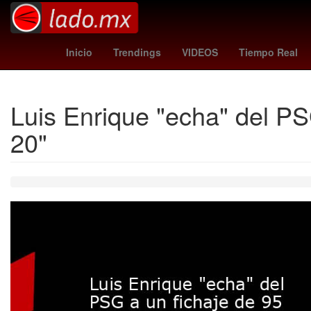
orioles - angels
mariners - tigers
HBO
Inicio
Trendings
VIDEOS
Tiempo Real
Luis Enrique "echa" del PS
20"