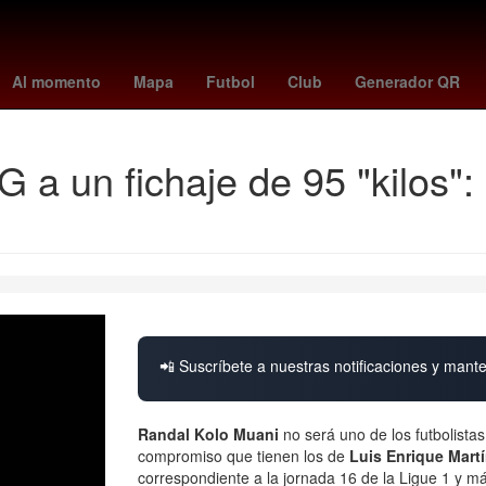
spider-man: brand new day
Morelia
crédito
Al Nassr
st. louis
Al momento
Mapa
Futbol
Club
Generador QR
G a un fichaje de 95 "kilos"
📲 Suscríbete a nuestras notificaciones y mante
Randal Kolo Muani
no será uno de los futbolista
compromiso que tienen los de
Luis Enrique Mart
correspondiente a la jornada 16 de la Ligue 1 y má