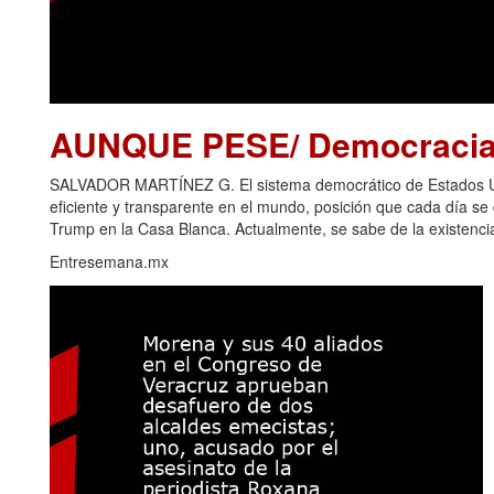
AUNQUE PESE/ Democracia 
SALVADOR MARTÍNEZ G. El sistema democrático de Estados Uni
eficiente y transparente en el mundo, posición que cada día s
Trump en la Casa Blanca. Actualmente, se sabe de la existencia
Entresemana.mx