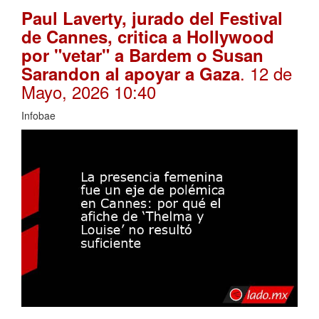
Paul Laverty, jurado del Festival
de Cannes, critica a Hollywood
por "vetar" a Bardem o Susan
. 12 de
Sarandon al apoyar a Gaza
Mayo, 2026 10:40
Infobae