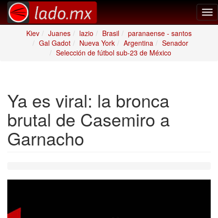
Tog
nav
Kiev
Juanes
lazio
Brasil
paranaense - santos
Gal Gadot
Nueva York
Argentina
Senador
Selección de fútbol sub-23 de México
Ya es viral: la bronca
brutal de Casemiro a
Garnacho