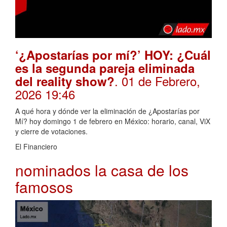
‘¿Apostarías por mí?’ HOY: ¿Cuál
es la segunda pareja eliminada
. 01 de Febrero,
del reality show?
2026 19:46
A qué hora y dónde ver la eliminación de ¿Apostarías por
Mí? hoy domingo 1 de febrero en México: horario, canal, ViX
y cierre de votaciones.
El Financiero
nominados la casa de los
famosos