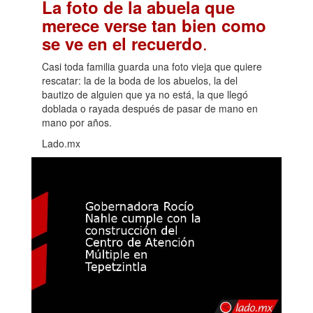
La foto de la abuela que
merece verse tan bien como
.
se ve en el recuerdo
Casi toda familia guarda una foto vieja que quiere
rescatar: la de la boda de los abuelos, la del
bautizo de alguien que ya no está, la que llegó
doblada o rayada después de pasar de mano en
mano por años.
Lado.mx