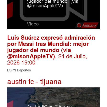
Luis Suárez expresó admiración
por Messi tras Mundial: mejor
jugador del mundo (via
. 24 de Julio,
@mlsonAppleTV)
2026 19:00
ESPN Deportes
austin fc - tijuana