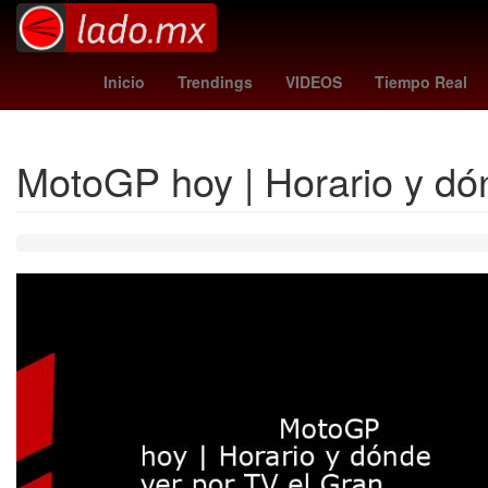
summerslam wwe
Desirée Monsiváis
Pueb
Inicio
Trendings
VIDEOS
Tiempo Real
MotoGP hoy | Horario y dó