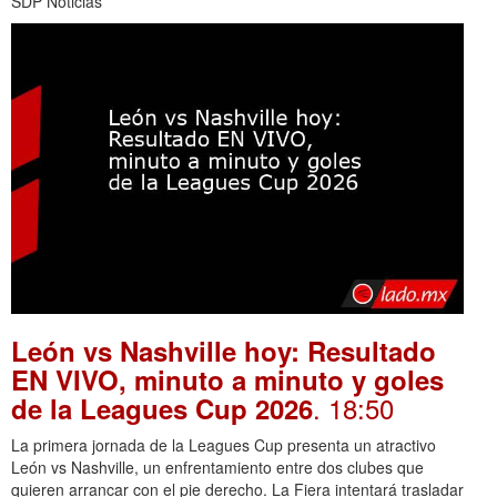
SDP Noticias
León vs Nashville hoy: Resultado
EN VIVO, minuto a minuto y goles
. 18:50
de la Leagues Cup 2026
La primera jornada de la Leagues Cup presenta un atractivo
León vs Nashville, un enfrentamiento entre dos clubes que
quieren arrancar con el pie derecho. La Fiera intentará trasladar