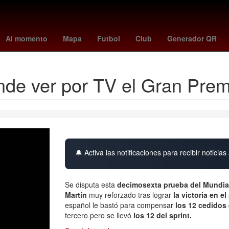
la de Zaragoza
Nueva York
27 de marzo
Accidente
San Láza
Al momento
Mapa
Futbol
Club
Generador QR
nde ver por TV el Gran Pre
🔔 Activa las notificaciones para recibir noticias 
Se disputa esta
decimosexta prueba del Mundia
Martín
muy reforzado tras lograr
la victoria en 
español le bastó para compensar
los 12 cedidos 
tercero pero se llevó
los 12 del sprint.