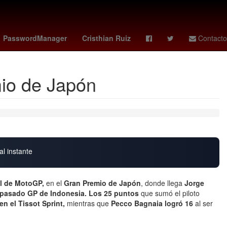
ro
pumas vs cruz azul
Denuncia
Cadáver
PasswordManager
Cristhian Ruiz
Contacto
mio de Japón
al instante
l de MotoGP,
en el
Gran Premio de Japón
, donde llega
Jorge
el pasado GP de Indonesia. Los 25 puntos
que sumó el piloto
en el Tissot Sprint,
mientras que
Pecco Bagnaia logró 16
al ser