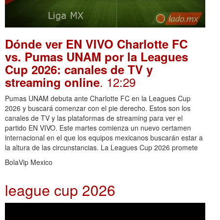
Dónde ver EN VIVO Charlotte FC
vs. Pumas UNAM por la Leagues
Cup 2026: canales de TV y
. 12:29
streaming online
Pumas UNAM debuta ante Charlotte FC en la Leagues Cup
2026 y buscará comenzar con el pie derecho. Estos son los
canales de TV y las plataformas de streaming para ver el
partido EN VIVO. Este martes comienza un nuevo certamen
internacional en el que los equipos mexicanos buscarán estar a
la altura de las circunstancias. La Leagues Cup 2026 promete
BolaVip Mexico
league cup 2026