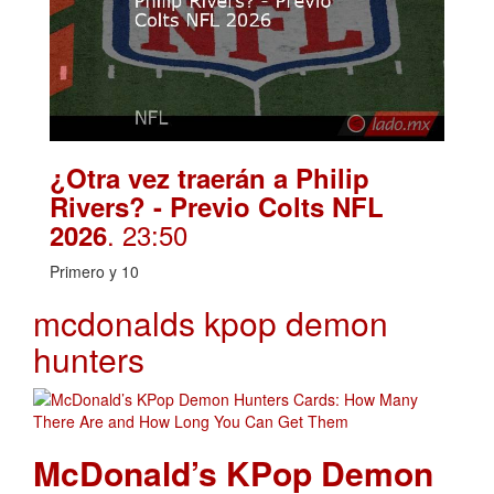
¿Otra vez traerán a Philip
Rivers? - Previo Colts NFL
. 23:50
2026
Primero y 10
mcdonalds kpop demon
hunters
McDonald’s KPop Demon