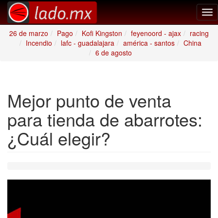
Tog
nav
26 de marzo
Pago
Kofi Kingston
feyenoord - ajax
racing
Incendio
lafc - guadalajara
américa - santos
China
6 de agosto
Mejor punto de venta
para tienda de abarrotes:
¿Cuál elegir?