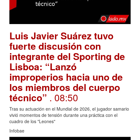
Luis Javier Suárez tuvo
fuerte discusión con
integrante del Sporting de
Lisboa: “Lanzó
improperios hacia uno de
los miembros del cuerpo
técnico”
. 08:50
Tras su actuación en el Mundial de 2026, el jugador samario
vivió momentos de tensión durante una práctica con el
cuadro de los "Leones"
Infobae