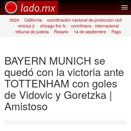
Tog
nav
2024
California
coordinación nacional de protección civil
vinicius jr
chicago fire fc
corinthians - internacional
tribunal de justicia
Rosario
14 de septiembre
Pago
BAYERN MUNICH se
quedó con la victoria ante
TOTTENHAM con goles
de Vidovic y Goretzka |
Amistoso