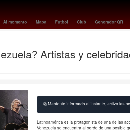
rada
cruzeiro - chapecoense
presidente de la suprema corte de jus
Al momento
Mapa
Futbol
Club
Generador QR
Ecatepec de Morelos
zuela? Artistas y celebrida
s
🚀 Mantente informado al instante, activa las n
Latinoamérica es la protagonista de una de las acc
Venezuela se encuentra al borde de una posible g