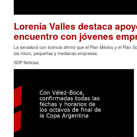
Lorenia Valles destaca apo
encuentro con jóvenes emp
La senadora con licencia afirmó que el Plan México y el Plan 
las micro, pequeñas y medianas empresas.
SDP Noticias