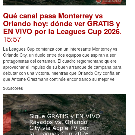
Qué canal pasa Monterrey vs
Orlando hoy: dónde ver GRATIS y
.
EN VIVO por la Leagues Cup 2026
15:57
La Leagues Cup comienza con un interesante Monterrey vs
Orlando City, un duelo entre dos equipos que aspiran a ser
protagonistas del certamen. El cuadro regiomontano quiere
aprovechar el impulso de su buen arranque de campaña para
debutar con una victoria, mientras que Orlando City confía en
que Antoine Griezmann continúe encontrando su mejor ve
365scores