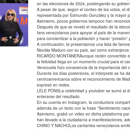
en las elecciones de 2024, postergando su gobier
A pesar de que, según el conteo de los votos, el di
representada por Edmundo González y la mayor par
Asimismo, pocos gobiernos tampoco han reconocid
Después de que se reveló el resultado de la elecci
fans venezolanos para apoyar al país de la manera
para concientizar a la población y hacer “presión” 
A continuación, te presentamos una lista de famos
Nicolás Maduro con su país, así como extranjeros q
RICARDO MONTANERAunque recién convertido en a
la felicidad llega en un momento crucial para el c
Venezuela hizo consciencia de la importancia del 
Durante los días posteriores, el interprete se ha d
centroamericanos sobre el reconocimiento de Maduro
expresó en redes.
LELE PONSLa celebridad y youtuber se sumó al des
enterarse del resultado.
En su cuenta en Instagram, la conductora comparti
además de un texto con la frase “Sentimiento naci
Asimismo, grabó un video en dicha plataforma par
han llevado a la ciudadanía a manifestaciones, ad
CHINO Y NACHOLos cantantes venezolanos emitier