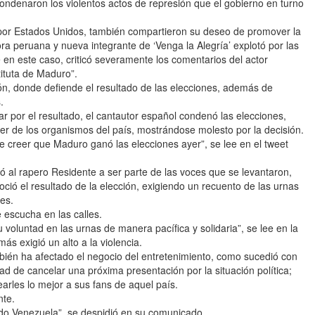
ondenaron los violentos actos de represión que el gobierno en turno
a por Estados Unidos, también compartieron su deseo de promover la
peruana y nueva integrante de ‘Venga la Alegría’ explotó por las
e en este caso, criticó severamente los comentarios del actor
tituta de Maduro”.
ón, donde defiende el resultado de las elecciones, además de
.
or el resultado, el cantautor español condenó las elecciones,
der de los organismos del país, mostrándose molesto por la decisión.
 creer que Maduro ganó las elecciones ayer”, se lee en el tweet
 al rapero Residente a ser parte de las voces que se levantaron,
ió el resultado de la elección, exigiendo un recuento de las urnas
es.
 escucha en las calles.
voluntad en las urnas de manera pacífica y solidaria”, se lee en la
ás exigió un alto a la violencia.
én ha afectado el negocio del entretenimiento, como sucedió con
ad de cancelar una próxima presentación por la situación política;
rles lo mejor a sus fans de aquel país.
nte.
odo Venezuela”, se despidió en su comunicado.