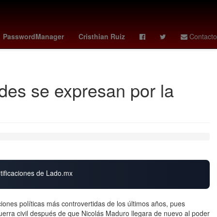
ticia de la nación
boca juniors - estudiantes
presupuesto
PasswordManager
Cristhian Ruiz
Contacto
des se expresan por la
otificaciones de Lado.mx
iones políticas más controvertidas de los últimos años, pues
uerra civil después de que Nicolás Maduro llegara de nuevo al poder