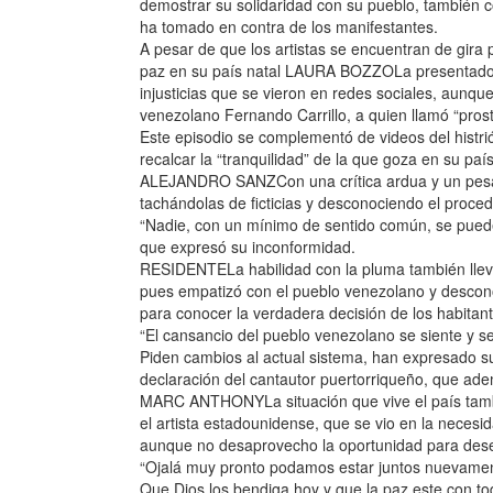
demostrar su solidaridad con su pueblo, también c
ha tomado en contra de los manifestantes.
A pesar de que los artistas se encuentran de gir
paz en su país natal LAURA BOZZOLa presentadora 
injusticias que se vieron en redes sociales, aunqu
venezolano Fernando Carrillo, a quien llamó “pros
Este episodio se complementó de videos del histri
recalcar la “tranquilidad” de la que goza en su país
ALEJANDRO SANZCon una crítica ardua y un pesar p
tachándolas de ficticias y desconociendo el proce
“Nadie, con un mínimo de sentido común, se puede
que expresó su inconformidad.
RESIDENTELa habilidad con la pluma también llevó
pues empatizó con el pueblo venezolano y desconoc
para conocer la verdadera decisión de los habitant
“El cansancio del pueblo venezolano se siente y se
Piden cambios al actual sistema, han expresado su 
declaración del cantautor puertorriqueño, que adem
MARC ANTHONYLa situación que vive el país tambi
el artista estadounidense, que se vio en la necesid
aunque no desaprovecho la oportunidad para desea
“Ojalá muy pronto podamos estar juntos nuevame
Que Dios los bendiga hoy y que la paz este con t