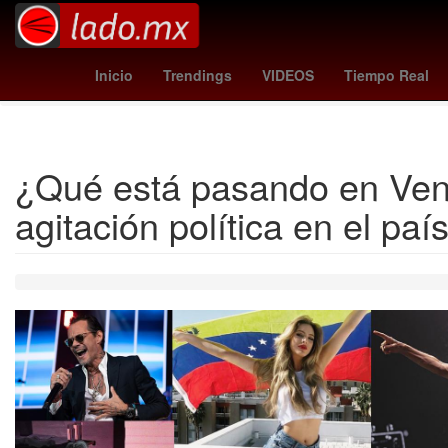
Argentina
Denuncia
26 de marzo
mallorca vs
Tempo
Inicio
Trendings
VIDEOS
Tiempo Real
¿Qué está pasando en Vene
agitación política en el paí