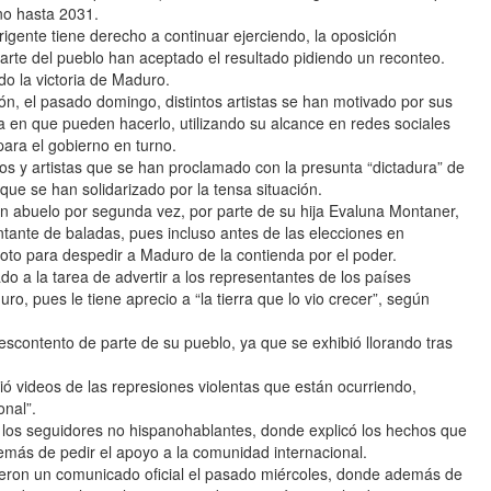
no hasta 2031.
rigente tiene derecho a continuar ejerciendo, la oposición
te del pueblo han aceptado el resultado pidiendo un reconteo.
o la victoria de Maduro.
ón, el pasado domingo, distintos artistas se han motivado por sus
 en que pueden hacerlo, utilizando su alcance en redes sociales
para el gobierno en turno.
os y artistas que se han proclamado con la presunta “dictadura” de
ue se han solidarizado por la tensa situación.
buelo por segunda vez, por parte de su hija Evaluna Montaner,
antante de baladas, pues incluso antes de las elecciones en
voto para despedir a Maduro de la contienda por el poder.
ado a la tarea de advertir a los representantes de los países
, pues le tiene aprecio a “la tierra que lo vio crecer”, según
contento de parte de su pueblo, ya que se exhibió llorando tras
ó videos de las represiones violentas que están ocurriendo,
onal”.
 los seguidores no hispanohablantes, donde explicó los hechos que
emás de pedir el apoyo a la comunidad internacional.
on un comunicado oficial el pasado miércoles, donde además de