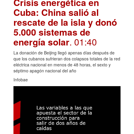
Crisis energética en
Cuba: China salió al
rescate de la isla y donó
5.000 sistemas de
energía solar
. 01:40
La donación de Beijing llegó apenas días después de
que los cubanos sufrieran dos colapsos totales de la red
eléctrica nacional en menos de 48 horas, el sexto y
séptimo apagón nacional del año
Infobae