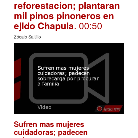
reforestacion; plantaran
mil pinos pinoneros en
ejido Chapula
. 00:50
Zócalo Saltillo
Sufren mas mujeres
cuidadoras; padecen