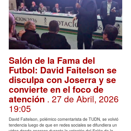
Salón de la Fama del
Futbol: David Faitelson se
disculpa con Joserra y se
convierte en el foco de
atención
. 27 de Abril, 2026
19:05
David Faitelson, polémico comentarista de TUDN, se volvió
tendencia luego de que en redes sociales se difundiera un
video donde aparece durante la votación del Salón de la