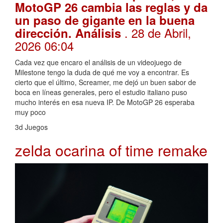
MotoGP 26 cambia las reglas y da
un paso de gigante en la buena
. 28 de Abril,
dirección. Análisis
2026 06:04
Cada vez que encaro el análisis de un videojuego de
Milestone tengo la duda de qué me voy a encontrar. Es
cierto que el último, Screamer, me dejó un buen sabor de
boca en líneas generales, pero el estudio italiano puso
mucho interés en esa nueva IP. De MotoGP 26 esperaba
muy poco
3d Juegos
zelda ocarina of time remake