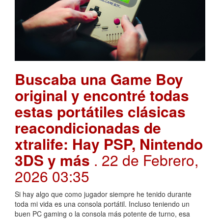
Buscaba una Game Boy
original y encontré todas
estas portátiles clásicas
reacondicionadas de
xtralife: Hay PSP, Nintendo
3DS y más
. 22 de Febrero,
2026 03:35
Si hay algo que como jugador siempre he tenido durante
toda mi vida es una consola portátil. Incluso teniendo un
buen PC gaming o la consola más potente de turno, esa