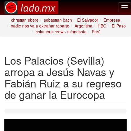
Tog
nav
christian ebere
sebastian bach
El Salvador
Empresa
nadie nos va a extrañar reparto
Argentina
HBO
El Paso
columbus crew - minnesota
Perú
Los Palacios (Sevilla)
arropa a Jesús Navas y
Fabián Ruiz a su regreso
de ganar la Eurocopa