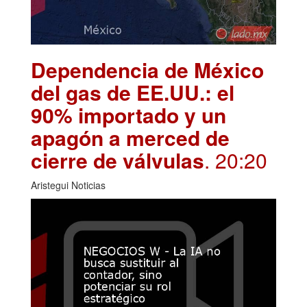
Dependencia de México
del gas de EE.UU.: el
90% importado y un
apagón a merced de
cierre de válvulas
. 20:20
Aristegui Noticias