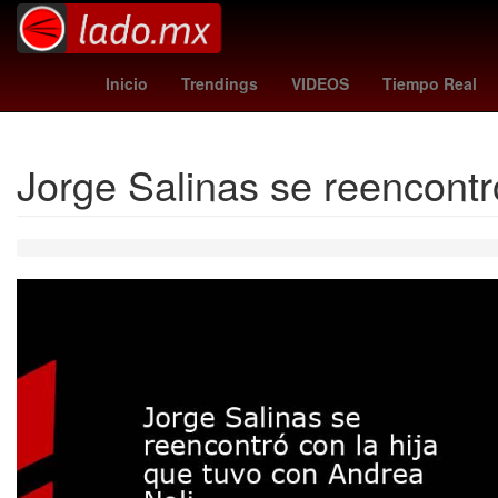
miami vs san luis
Argenti
Inicio
Trendings
VIDEOS
Tiempo Real
Jorge Salinas se reencontr