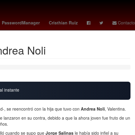
 Atlético Peñarol
Amenaza
PasswordManager
Cristhian Ruiz
Contacto
ndrea Noli
al instante
-, se reencontró con la hija que tuvo con
Andrea Noli
, Valentina.
e lanzaron en su contra, debido a que la ahora joven fue fruto de un
ños.
talló cuando se supo que
Jorge Salinas
le había sido
infiel a su