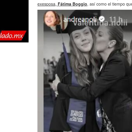
exesposa,
Fátima Boggio
, así como el tiempo qu