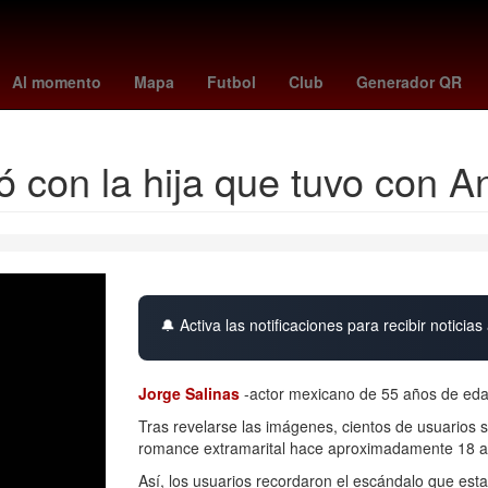
na
Aguascalientes
Perú
Pago
Brasil
HBO
Inmueble
Club
Al momento
Mapa
Futbol
Club
Generador QR
ó con la hija que tuvo con A
🔔 Activa las notificaciones para recibir noticias 
Jorge Salinas
-actor mexicano de 55 años de edad
Tras revelarse las imágenes, cientos de usuarios s
romance extramarital hace aproximadamente 18 a
Así, los usuarios recordaron el escándalo que es