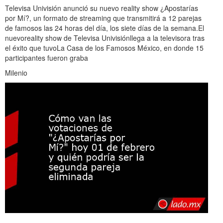
Televisa Univisión anunció su nuevo reality show ¿Apostarías
por Mí?, un formato de streaming que transmitirá a 12 parejas
de famosos las 24 horas del día, los siete días de la semana.El
nuevoreality show de Televisa Univisiónllega a la televisora tras
el éxito que tuvoLa Casa de los Famosos México, en donde 15
participantes fueron graba
Milenio