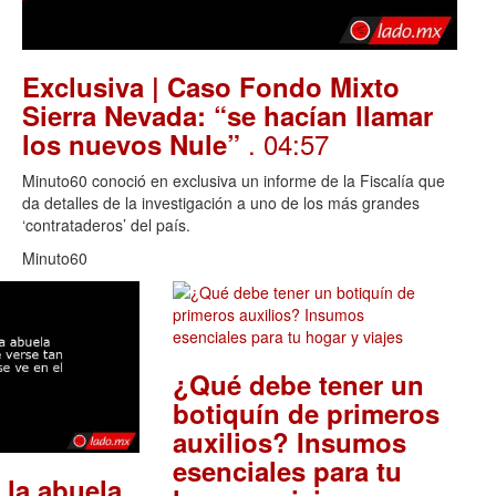
Exclusiva | Caso Fondo Mixto
Sierra Nevada: “se hacían llamar
. 04:57
los nuevos Nule”
Minuto60 conoció en exclusiva un informe de la Fiscalía que
da detalles de la investigación a uno de los más grandes
‘contrataderos’ del país.
Minuto60
¿Qué debe tener un
botiquín de primeros
auxilios? Insumos
esenciales para tu
 la abuela