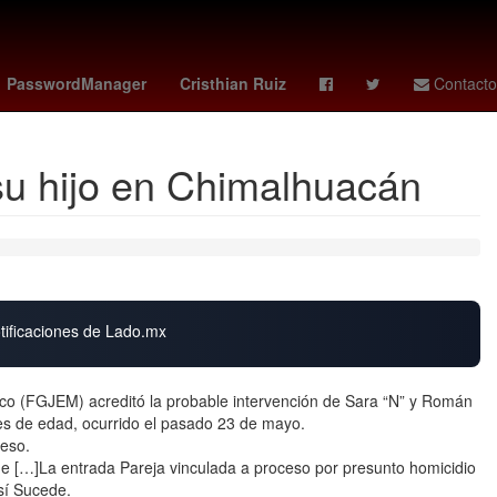
G7 paises
27 de marzo
PasswordManager
Cristhian Ruiz
Contacto
su hijo en Chimalhuacán
otificaciones de Lado.mx
xico (FGJEM) acreditó la probable intervención de Sara “N” y Román
es de edad, ocurrido el pasado 23 de mayo.
ceso.
de […]La entrada Pareja vinculada a proceso por presunto homicidio
sí Sucede.