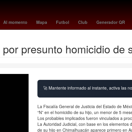
orena
2024
Derecho
Aguascalientes
Senador
Nueva York
Al momento
Mapa
Futbol
Club
Generador QR
 por presunto homicidio de 
🚀 Mantente informado al instante, activa las n
La Fiscalía General de Justicia del Estado de Mé
“N” en el homicidio de su hijo, un menor de 5 mes
Los probables implicados fueron vinculados a pro
La Autoridad Judicial, con base en los elementos 
de su hijo en Chimalhuacán aparece primero en A