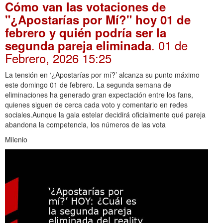
Cómo van las votaciones de
"¿Apostarías por Mí?" hoy 01 de
febrero y quién podría ser la
. 01 de
segunda pareja eliminada
Febrero, 2026 15:25
La tensión en ‘¿Apostarías por mí?’ alcanza su punto máximo
este domingo 01 de febrero. La segunda semana de
eliminaciones ha generado gran expectación entre los fans,
quienes siguen de cerca cada voto y comentario en redes
sociales.Aunque la gala estelar decidirá oficialmente qué pareja
abandona la competencia, los números de las vota
Milenio