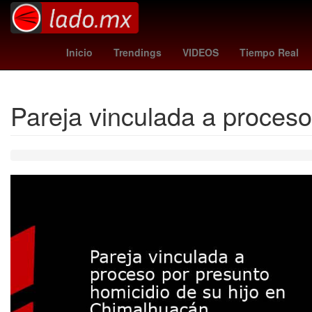
Gobierno
Argentina
M
Inicio
Trendings
VIDEOS
Tiempo Real
Pareja vinculada a proceso