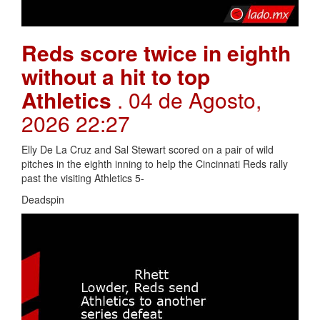
Reds score twice in eighth
without a hit to top
Athletics
. 04 de Agosto,
2026 22:27
Elly De La Cruz and Sal Stewart scored on a pair of wild
pitches in the eighth inning to help the Cincinnati Reds rally
past the visiting Athletics 5-
Deadspin