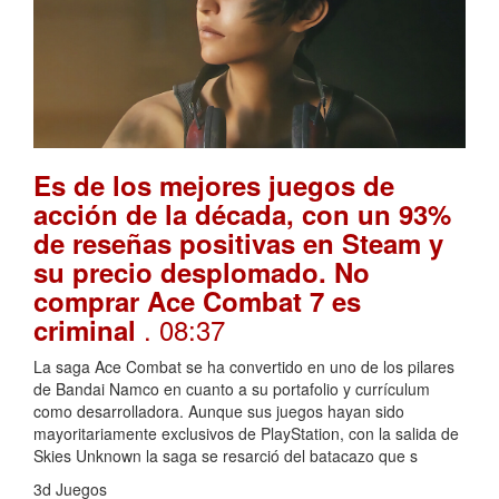
Es de los mejores juegos de
acción de la década, con un 93%
de reseñas positivas en Steam y
su precio desplomado. No
comprar Ace Combat 7 es
. 08:37
criminal
La saga Ace Combat se ha convertido en uno de los pilares
de Bandai Namco en cuanto a su portafolio y currículum
como desarrolladora. Aunque sus juegos hayan sido
mayoritariamente exclusivos de PlayStation, con la salida de
Skies Unknown la saga se resarció del batacazo que s
3d Juegos