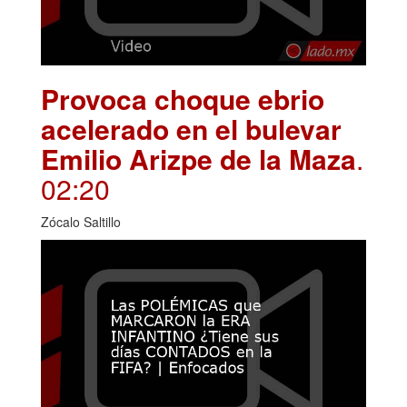
Provoca choque ebrio
acelerado en el bulevar
Emilio Arizpe de la Maza
.
02:20
Zócalo Saltillo