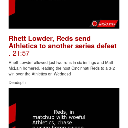
Rhett Lowder, Reds send
Athletics to another series defeat
. 21:57
Rhett Lowder allowed just two runs in six innings and Matt
McLain homered, leading the host Cincinnati Reds to a 3-2
win over the Athletics on Wednesd
Deadspin