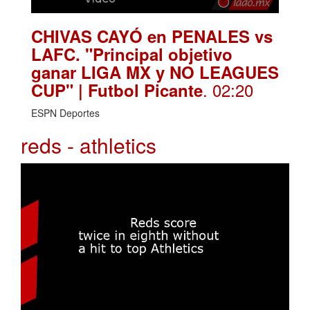
CHIVAS CAYÓ en PENALES vs
LAFC. "Principal objetivo
ganar LIGA MX y NO LEAGUES
. 02:20
CUP" | Futbol Picante
ESPN Deportes
reds - athletics