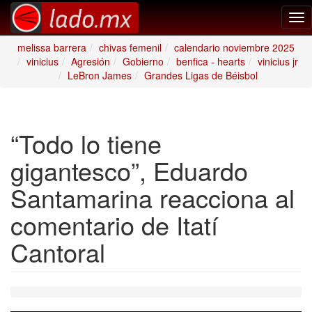
Tog
nav
melissa barrera
chivas femenil
calendario noviembre 2025
vinicius
Agresión
Gobierno
benfica - hearts
vinicius jr
LeBron James
Grandes Ligas de Béisbol
“Todo lo tiene
gigantesco”, Eduardo
Santamarina reacciona al
comentario de Itatí
Cantoral