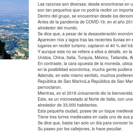
Las razones son diversas: desde encontrarse en un
son tan pequeños que no podría recibir un importa
Dentro del grupo, se encuentran desde los denomi
Antes de la pandemia de COVID-19, en el año 2019
alrededor del mundo.
Se dice que, a pesar de la desaceleración económi
Aparecen ríos y lagos tras las recientes lluvias en
lugares en recibir turismo, captaron el 40 % del trá
Y aunque este no se refiere a ellos a detalle, en 
Unidos, China, Italia, Turquía, México, Tailandia,
En contraste, la cara opuesta de la moneda, ubica
en la posibilidad económica, mucha gente pudiera pr
Además, en este mismo sentido, muchos prefieren 
República de San MarinoLa República de San Marin
pernoctaron.
Mientras, en el 2018 únicamente dio la bienvenida
Este, es un microestado al Norte de Italia, con una
alrededor de 33,000 habitantes.
Esta pequeña ciudad, posee de un toque medieval p
Tiene tres torres medievales en cada uno de sus pi
Se dice que, basta tan solo un día para conocer to
Su paseo por los callejones, lo hace peculiar.