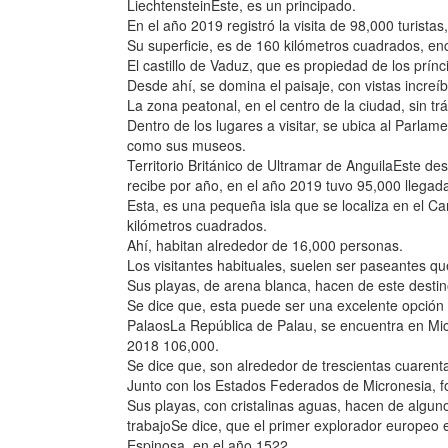
LiechtensteinEste, es un principado.
En el año 2019 registró la visita de 98,000 turista
Su superficie, es de 160 kilómetros cuadrados, en
El castillo de Vaduz, que es propiedad de los prínc
Desde ahí, se domina el paisaje, con vistas increíbl
La zona peatonal, en el centro de la ciudad, sin t
Dentro de los lugares a visitar, se ubica al Parlam
como sus museos.
Territorio Británico de Ultramar de AnguilaEste de
recibe por año, en el año 2019 tuvo 95,000 llegada
Esta, es una pequeña isla que se localiza en el Car
kilómetros cuadrados.
Ahí, habitan alrededor de 16,000 personas.
Los visitantes habituales, suelen ser paseantes qu
Sus playas, de arena blanca, hacen de este destin
Se dice que, esta puede ser una excelente opción
PalaosLa República de Palau, se encuentra en Micr
2018 106,000.
Se dice que, son alrededor de trescientas cuarenta 
Junto con los Estados Federados de Micronesia, for
Sus playas, con cristalinas aguas, hacen de alguno
trabajoSe dice, que el primer explorador europeo 
Espinosa, en el año 1522.