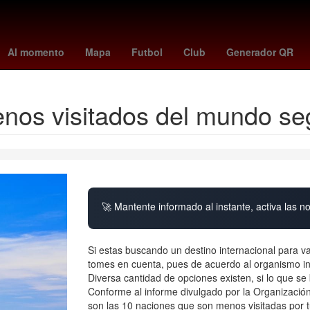
red
cincinnati vs. pachuca
charlotte fc vs. atlas
mexico vs venez
Al momento
Mapa
Futbol
Club
Generador QR
enos visitados del mundo s
🚀 Mantente informado al instante, activa las n
Si estas buscando un destino internacional para vac
tomes en cuenta, pues de acuerdo al organismo in
Diversa cantidad de opciones existen, si lo que s
Conforme al informe divulgado por la Organizació
son las 10 naciones que son menos visitadas por t