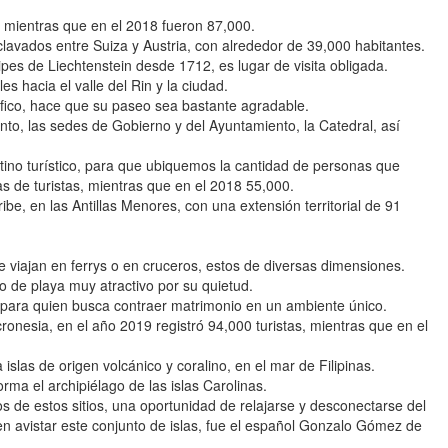
s, mientras que en el 2018 fueron 87,000.
clavados entre Suiza y Austria, con alrededor de 39,000 habitantes.
ipes de Liechtenstein desde 1712, es lugar de visita obligada.
es hacia el valle del Rin y la ciudad.
ráfico, hace que su paseo sea bastante agradable.
ento, las sedes de Gobierno y del Ayuntamiento, la Catedral, así
stino turístico, para que ubiquemos la cantidad de personas que
s de turistas, mientras que en el 2018 55,000.
ibe, en las Antillas Menores, con una extensión territorial de 91
e viajan en ferrys o en cruceros, estos de diversas dimensiones.
o de playa muy atractivo por su quietud.
 para quien busca contraer matrimonio en un ambiente único.
onesia, en el año 2019 registró 94,000 turistas, mientras que en el
islas de origen volcánico y coralino, en el mar de Filipinas.
ma el archipiélago de las islas Carolinas.
s de estos sitios, una oportunidad de relajarse y desconectarse del
en avistar este conjunto de islas, fue el español Gonzalo Gómez de