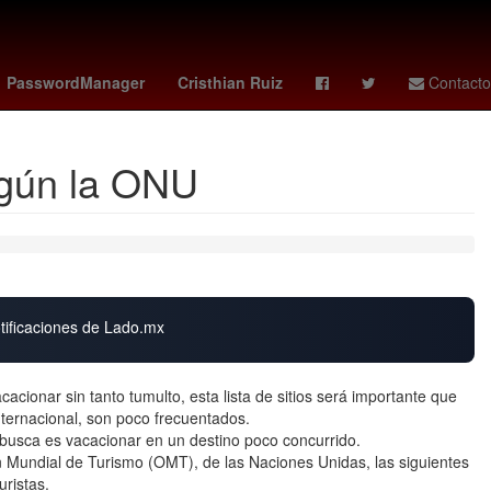
uela
ceci flores
chicharito cruz azul
manu koné
Javier Poza
PasswordManager
Cristhian Ruiz
Contacto
egún la ONU
otificaciones de Lado.mx
acionar sin tanto tumulto, esta lista de sitios será importante que
ternacional, son poco frecuentados.
e busca es vacacionar en un destino poco concurrido.
n Mundial de Turismo (OMT), de las Naciones Unidas, las siguientes
uristas.