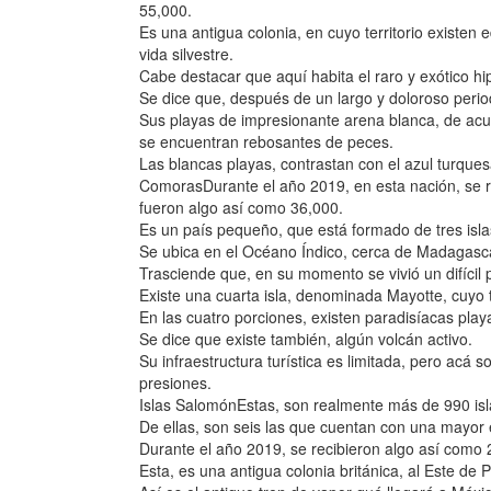
55,000.
Es una antigua colonia, en cuyo territorio existen e
vida silvestre.
Cabe destacar que aquí habita el raro y exótico 
Se dice que, después de un largo y doloroso perio
Sus playas de impresionante arena blanca, de acu
se encuentran rebosantes de peces.
Las blancas playas, contrastan con el azul turques
ComorasDurante el año 2019, en esta nación, se re
fueron algo así como 36,000.
Es un país pequeño, que está formado de tres islas
Se ubica en el Océano Índico, cerca de Madagasc
Trasciende que, en su momento se vivió un difícil p
Existe una cuarta isla, denominada Mayotte, cuyo te
En las cuatro porciones, existen paradisíacas play
Se dice que existe también, algún volcán activo.
Su infraestructura turística es limitada, pero acá 
presiones.
Islas SalomónEstas, son realmente más de 990 isl
De ellas, son seis las que cuentan con una mayor ex
Durante el año 2019, se recibieron algo así como 
Esta, es una antigua colonia británica, al Este d