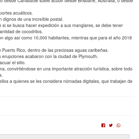
ico desde CanadáSe suele acudir desde Brisbane, Australia, o desde
portes acuáticos.
 dignos de una increíble postal.
ue si se busca hacer expedición a sus manglares, se debe tener
antidad de cocodrilos.
ron algo así como 10,000 habitantes, mientras que para el año 2018
 de Puerto Rico, dentro de las preciosas aguas caribeñas.
as erupciones acabaron con la ciudad de Plymouth.
cuar el sitio.
, convirtiéndose en una importante atracción turística, sobre todo
s.
ellos a quienes se les considera nómadas digitales, que trabajan de