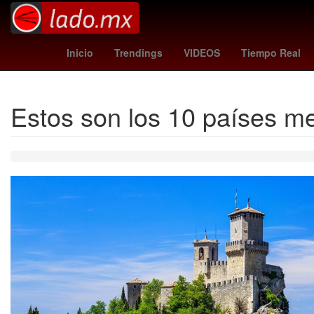
ofertas julio regalado soriana
Claudia Sheinbaum Pardo
meteo
Inicio
Trendings
VIDEOS
Tiempo Real
Estos son los 10 países m