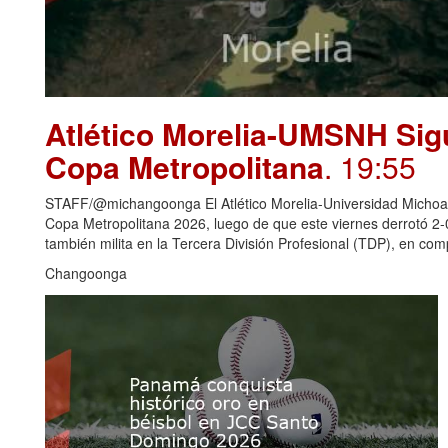
Atlético Morelia-UMSNH Sig
Copa Metropolitana
. 19:55
STAFF/@michangoonga El Atlético Morelia-Universidad Michoaca
Copa Metropolitana 2026, luego de que este viernes derrotó 2
también milita en la Tercera División Profesional (TDP), en c
Changoonga