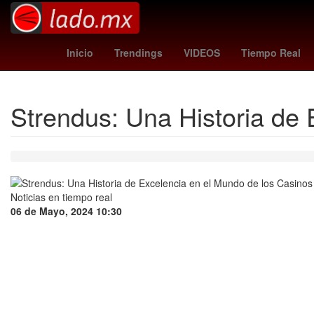
Henipavirus
Estética
Inicio
Trendings
VIDEOS
Tiempo Real
Strendus: Una Historia de 
06 de Mayo, 2024 10:30