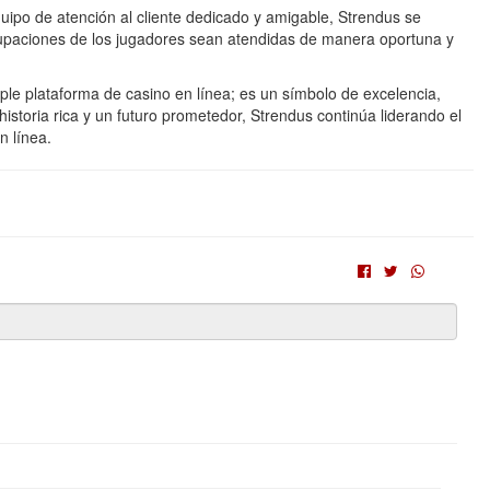
ipo de atención al cliente dedicado y amigable, Strendus se
cupaciones de los jugadores sean atendidas de manera oportuna y
e plataforma de casino en línea; es un símbolo de excelencia,
storia rica y un futuro prometedor, Strendus continúa liderando el
n línea.