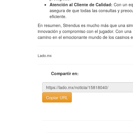
Atención al Cliente de Calidad:
Con un equ
asegura de que todas las consultas y preo
eficiente.
En resumen, Strendus es mucho más que una simpl
innovación y compromiso con el jugador. Con una hi
camino en el emocionante mundo de los casinos e
Lado.mx
Compartir en:
Copiar URL