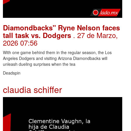
Diamondbacks" Ryne Nelson faces
. 27 de Marzo,
tall task vs. Dodgers
2026 07:56
With one game behind them in the regular season, the Los
Angeles Dodgers and visiting Arizona Diamondbacks will
unleash dueling surprises when the tea
Deadspin
claudia schiffer