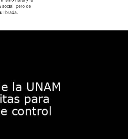
 social, pero de
ilibrada.