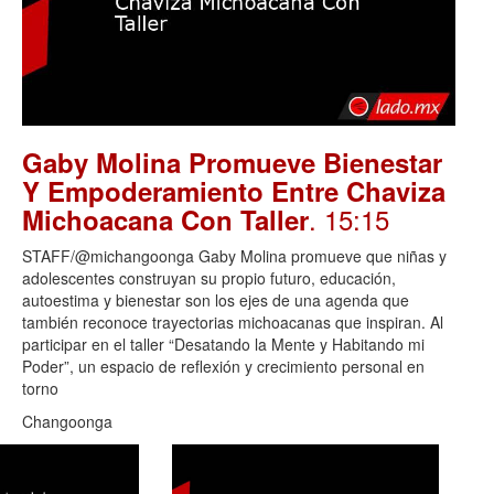
Gaby Molina Promueve Bienestar
Y Empoderamiento Entre Chaviza
. 15:15
Michoacana Con Taller
STAFF/@michangoonga Gaby Molina promueve que niñas y
adolescentes construyan su propio futuro, educación,
autoestima y bienestar son los ejes de una agenda que
también reconoce trayectorias michoacanas que inspiran. Al
participar en el taller “Desatando la Mente y Habitando mi
Poder”, un espacio de reflexión y crecimiento personal en
torno
Changoonga