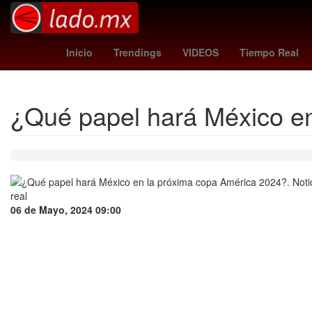
Empresa
manu koné
Real Oviedo
columbus crew vs. ci
Inicio
Trendings
VIDEOS
Tiempo Real
¿Qué papel hará México e
06 de Mayo, 2024 09:00