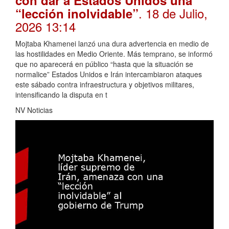
. 18 de Julio,
“lección inolvidable”
2026 13:14
Mojtaba Khamenei lanzó una dura advertencia en medio de
las hostilidades en Medio Oriente. Más temprano, se informó
que no aparecerá en público “hasta que la situación se
normalice” Estados Unidos e Irán intercambiaron ataques
este sábado contra infraestructura y objetivos militares,
intensificando la disputa en t
NV Noticias