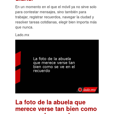
En un momento en el que el móvil ya no sirve solo
para contestar mensajes, sino también para
trabajar, registrar recuerdos, navegar la ciudad y
resolver tareas cotidianas, elegir bien importa más
que nunca.
Lado.mx
La foto de la abuela que
merece verse tan bien como