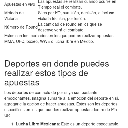
Las apuestas se realizan cuando ocurre en
Apuestas en vivo
Tiempo real el combate.
Método de
Si es por KO, sumisión, decisión, o incluso
Victoria
victoria técnica, por lesión.
La cantidad de round en los que se
Número de Round
desenvolverá el combate.
Estos son los mercados en los que podrás realizar apuestas
MMA, UFC, boxeo, WWE o lucha libre en México.
Deportes en donde puedes
realizar estos tipos de
apuestas
Los deportes de contacto de por sí ya son bastante
emocionantes, imagina sumarle a la emoción del deporte en sí,
agregarle la opción de hacer apuestas. Estos son los deportes
específicos en los que puedes realizar apuestas dentro de Pin-
UP.
Lucha Libre Mexicana
: Este es un deporte espectáculo,