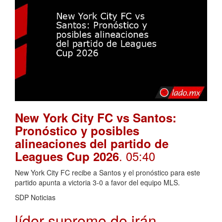
New York City FC vs Santos:
Pronóstico y posibles
alineaciones del partido de
. 05:40
Leagues Cup 2026
New York City FC recibe a Santos y el pronóstico para este
partido apunta a victoria 3-0 a favor del equipo MLS.
SDP Noticias
líder supremo de irán