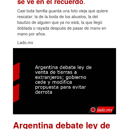
.
se ve en el recuerdo
Casi toda familia guarda una foto vieja que quiere
rescatar: la de la boda de los abuelos, la del
bautizo de alguien que ya no está, la que llegó
doblada o rayada después de pasar de mano en
mano por años.
Lado.mx
Argentina debate ley de