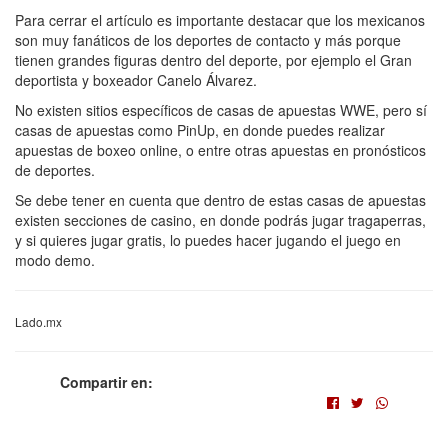
Para cerrar el artículo es importante destacar que los mexicanos
son muy fanáticos de los deportes de contacto y más porque
tienen grandes figuras dentro del deporte, por ejemplo el Gran
deportista y boxeador Canelo Álvarez.
No existen sitios específicos de casas de apuestas WWE, pero sí
casas de apuestas como PinUp, en donde puedes realizar
apuestas de boxeo online, o entre otras apuestas en pronósticos
de deportes.
Se debe tener en cuenta que dentro de estas casas de apuestas
existen secciones de casino, en donde podrás jugar tragaperras,
y si quieres jugar gratis, lo puedes hacer jugando el juego en
modo demo.
Lado.mx
Compartir en: