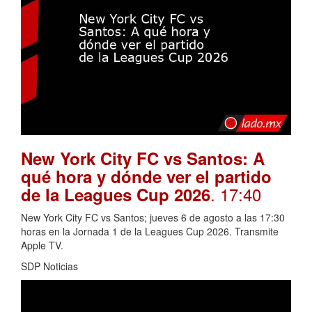
New York City FC vs Santos: A
qué hora y dónde ver el partido
. 17:40
de la Leagues Cup 2026
New York City FC vs Santos; jueves 6 de agosto a las 17:30
horas en la Jornada 1 de la Leagues Cup 2026. Transmite
Apple TV.
SDP Noticias