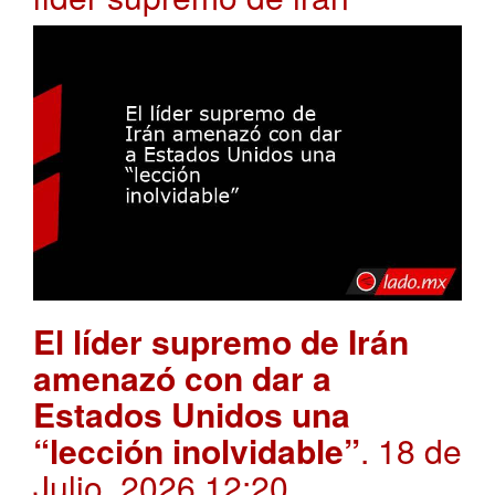
El líder supremo de Irán
amenazó con dar a
Estados Unidos una
“lección inolvidable”
. 18 de
Julio, 2026 12:20