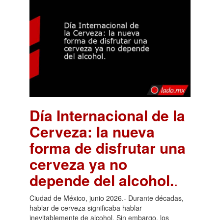
Día Internacional de la
Cerveza: la nueva
forma de disfrutar una
cerveza ya no
depende del alcohol.
.
Ciudad de México, junio 2026.- Durante décadas,
hablar de cerveza significaba hablar
inevitablemente de alcohol. Sin embargo, los