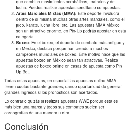
que combina movimientos acrobáticos, teatrales y de
lucha. Puedes realizar apuestas sencillas o compuestas.
Artes Marciales Mixtas (MMA):
Este deporte involucra
dentro de sí misma muchas otras artes marciales, como el
judo, karate, lucha libre, etc. Las apuestas MMA México
son un atractivo enorme, en Pin-Up podrás apostar en esta
categoría.
Boxeo
: En el boxeo, el deporte de combate más antiguo y
en México, destaca porque han creado a muchos
campeones mundiales de boxeo. Este motivo hace que las
apuestas boxeo en México sean tan atractivas. Realiza
apuestas de boxeo online en casas de apuesta como Pin
Up Bet.
Todas estas apuestas, en especial las apuestas online MMA
tienen cuotas bastante grandes, dando oportunidad de generar
grandes ingresos si los pronósticos son acertados.
Lo contrario quizás si realizas apuestas WWE porque esta es
más bien una marca y todos sus combates suelen ser
coreografías de una manera u otra.
Conclusión