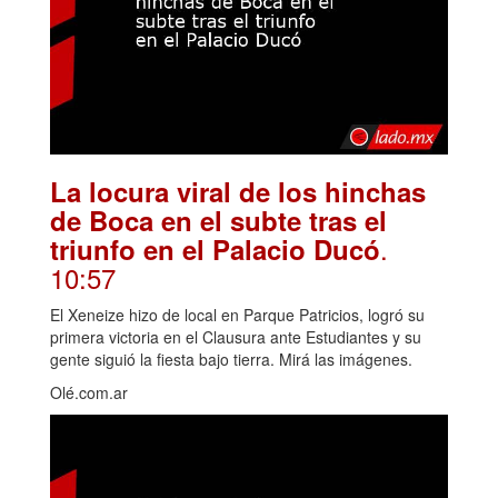
La locura viral de los hinchas
de Boca en el subte tras el
.
triunfo en el Palacio Ducó
10:57
El Xeneize hizo de local en Parque Patricios, logró su
primera victoria en el Clausura ante Estudiantes y su
gente siguió la fiesta bajo tierra. Mirá las imágenes.
Olé.com.ar