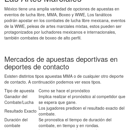
México tiene una amplia variedad de opciones de apuestas en
eventos de lucha libre, MMA, Boxeo y WWE, Los fanáticos
podrán apostar en los combates de lucha libre mexicana, eventos
de la WWE, peleas de artes marciales mixtas, estos pueden ser
protagonizados por luchadores mexicanos e internacionales,
también combates de boxeo de alto perfil.
Mercados de apuestas deportivas en
deportes de contacto
Existen distintos tipos apuestas MMA o de cualquier otro deporte
de contacto. A continuación podemos ver esos tipos.
Tipo de apuesta
Como se hace el pronóstico
Ganador del
Implica realizar el pronóstico al competidor que
Combate/Lucha
se espera que gane.
Los jugadores predicen el resultado exacto del
Resultado Exacto
combate.
Duración del
Se pronostica el tiempo de duración del
combate
combate, en tiempo y en rondas.