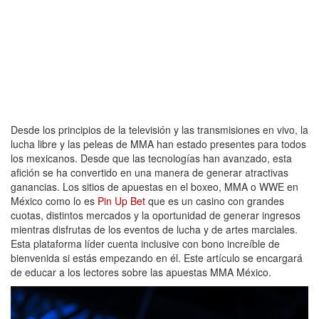
Desde los principios de la televisión y las transmisiones en vivo, la
lucha libre y las peleas de MMA han estado presentes para todos
los mexicanos. Desde que las tecnologías han avanzado, esta
afición se ha convertido en una manera de generar atractivas
ganancias. Los sitios de apuestas en el boxeo, MMA o WWE en
México como lo es
Pin Up Bet
que es un casino con grandes
cuotas, distintos mercados y la oportunidad de generar ingresos
mientras disfrutas de los eventos de lucha y de artes marciales.
Esta plataforma líder cuenta inclusive con bono increíble de
bienvenida si estás empezando en él. Este artículo se encargará
de educar a los lectores sobre las apuestas MMA México.