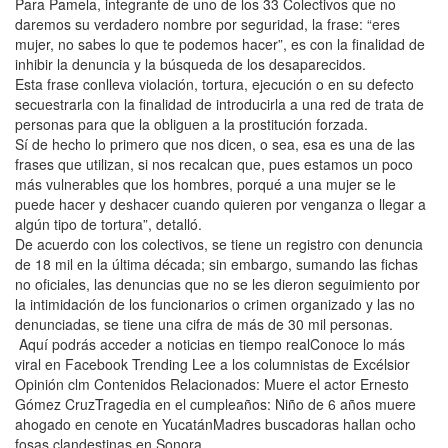
Para Pamela, integrante de uno de los 33 Colectivos que no
daremos su verdadero nombre por seguridad, la frase: “eres
mujer, no sabes lo que te podemos hacer”, es con la finalidad de
inhibir la denuncia y la búsqueda de los desaparecidos.
Esta frase conlleva violación, tortura, ejecución o en su defecto
secuestrarla con la finalidad de introducirla a una red de trata de
personas para que la obliguen a la prostitución forzada.
Sí de hecho lo primero que nos dicen, o sea, esa es una de las
frases que utilizan, si nos recalcan que, pues estamos un poco
más vulnerables que los hombres, porqué a una mujer se le
puede hacer y deshacer cuando quieren por venganza o llegar a
algún tipo de tortura”, detalló.
De acuerdo con los colectivos, se tiene un registro con denuncia
de 18 mil en la última década; sin embargo, sumando las fichas
no oficiales, las denuncias que no se les dieron seguimiento por
la intimidación de los funcionarios o crimen organizado y las no
denunciadas, se tiene una cifra de más de 30 mil personas.
Aquí podrás acceder a noticias en tiempo realConoce lo más
viral en Facebook Trending Lee a los columnistas de Excélsior
Opinión clm Contenidos Relacionados: Muere el actor Ernesto
Gómez CruzTragedia en el cumpleaños: Niño de 6 años muere
ahogado en cenote en YucatánMadres buscadoras hallan ocho
fosas clandestinas en Sonora