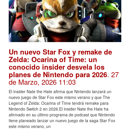
Un nuevo Star Fox y remake de
Zelda: Ocarina of Time: un
conocido insider desvela los
. 27
planes de Nintendo para 2026
de Marzo, 2026 11:03
El insider Nate the Hate afirma que Nintendo lanzará un
nuevo juego de Star Fox este mismo verano y que The
Legend of Zelda: Ocarina of Time tendrá remake para
Nintendo Switch 2 en 2026.El insider Nate the Hate ha
afirmado en su último programa de podcast que Nintendo
tiene planeado lanzar un nuevo juego de la saga Star Fox
este mismo verano, un