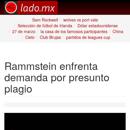
Sam Rockwell
wolves vs port vale
Selección de fútbol de Irlanda
Dólar estadounidense
27 de marzo
la casa de los famosos participantes
China
Cielo
Club Brujas
partidos de leagues cup
Rammstein enfrenta
demanda por presunto
plagio