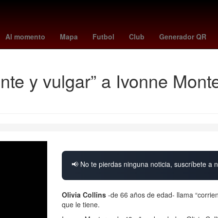
de marzo
Dólar estadounidense
China
Cielo
partidos de leag
Al momento
Mapa
Futbol
Club
Generador QR
iente y vulgar” a Ivonne Mont
📢 No te pierdas ninguna noticia, suscríbete a n
Olivia Collins
-de 66 años de edad- llama “corrien
que le tiene.