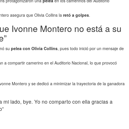
lins protagonizaron una
pelea
en los camerinos del Auditorio
ntero asegura que Olivia Collins la
retó a golpes
.
que Ivonne Montero no está a su
e”
inó su
pelea con Olivia Collins
, pues todo inició por un mensaje de
ban a compartir camerino en el Auditorio Nacional, lo que provocó
Ivonne Montero y se dedicó a minimizar la trayectoria de la ganadora
mi lado, bye. Yo no comparto con ella gracias a
o”