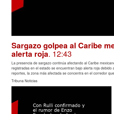
Sargazo golpea al Caribe me
alerta roja
. 12:43
La presencia de sargazo continúa afectando al Caribe mexican
registradas en el estado se encuentran bajo alerta roja debido
reportes, la zona más afectada se concentra en el corredor qu
Tribuna Noticias