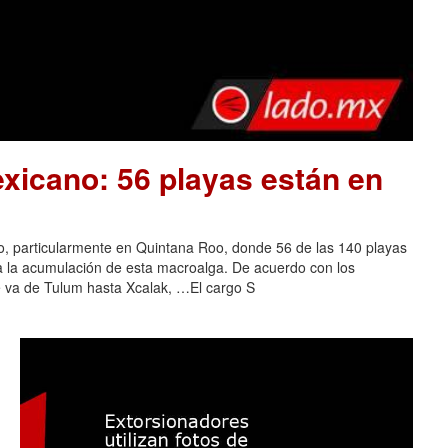
xicano: 56 playas están en
o, particularmente en Quintana Roo, donde 56 de las 140 playas
 a la acumulación de esta macroalga. De acuerdo con los
e va de Tulum hasta Xcalak, …El cargo S