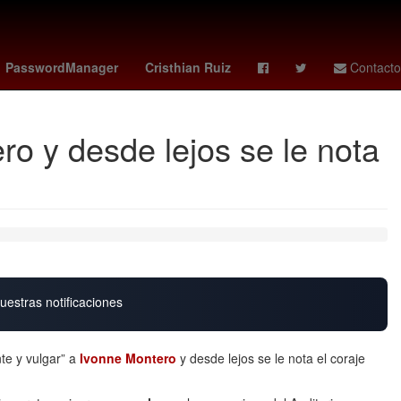
ues cup
manchester city vs
OTAN
Santiago Giménez
PasswordManager
Cristhian Ruiz
Contacto
ero y desde lejos se le nota
uestras notificaciones
te y vulgar” a
Ivonne Montero
y desde lejos se le nota el coraje