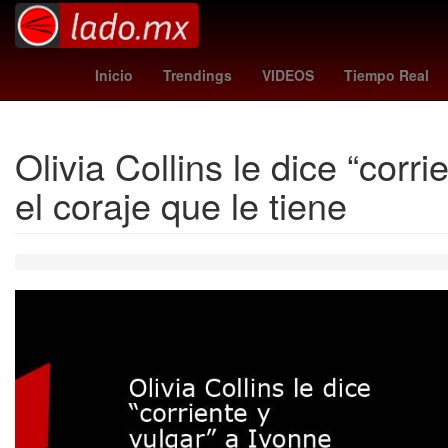
wolves vs port vale
Selección de fútbol de Irlanda
27 
Inicio
Trendings
VIDEOS
Tiempo Real
Olivia Collins le dice “corr
el coraje que le tiene