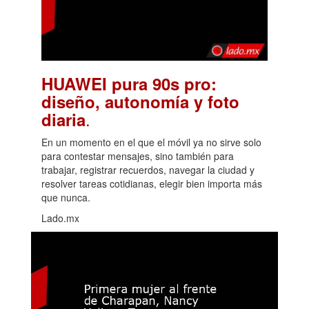
HUAWEI pura 90s pro:
diseño, autonomía y foto
.
diaria
En un momento en el que el móvil ya no sirve solo
para contestar mensajes, sino también para
trabajar, registrar recuerdos, navegar la ciudad y
resolver tareas cotidianas, elegir bien importa más
que nunca.
Lado.mx