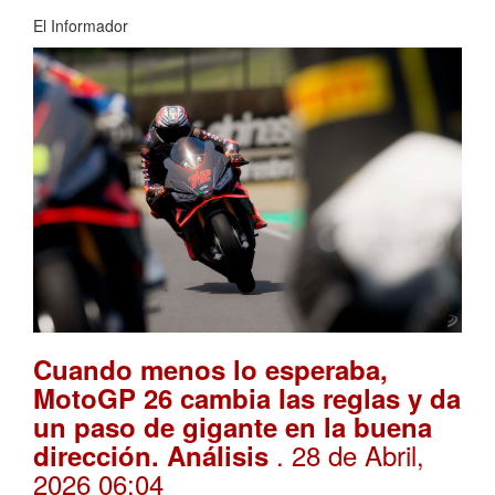
El Informador
Cuando menos lo esperaba,
MotoGP 26 cambia las reglas y da
un paso de gigante en la buena
. 28 de Abril,
dirección. Análisis
2026 06:04