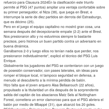
refuerzo para Clausura 2024En la clasificación este triunfo
permite al PSG (47 puntos) ampliar una ventaja confortable sobre
su primer perseguidor, el Niza (38), que juega en Brest, e
interrumpe la serie de diez partidos sin derrota del Estrasburgo,
que es décimo (25).
Pero en el juego el equipo capitalino no mostró gran cosa, una
semana después del decepcionante empate (2-2) ante el Brest.
Nos presionaron alto y no estuvimos siempre lo bastante
precisos, pero hicimos un buen partido contra un adversario en
buena dinámica.
Ganábamos 2-0 y luego ellos no tenían nada que perder, nos
presionaron individualmente", explicó el técnico del PSG Luis
Enrique.
Globalmente los jugadores del PSG se contentaron con un juego
de posesión conservador, con pases laterales, sin ideas para
romper el bloque local, ni tampoco seguridad en defensa, a
menudo al descubierto a la mínima pérdida de balón.
Hizo falta que el joven arquero Alaa Bellaarouch (22 años),
propulsado a la titularidad un día después de la sorprendente
salida del capitán de los alsacianos Matz Sels al Nottingham
Forest, cometiera un error clamoroso para que el PSG abriera el
balón por medio de Mbappé (31), que alcanzó los 20 goles.