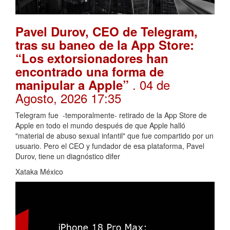
Pavel Durov, CEO de Telegram,
tras su baneo de la App Store:
“Los extorsionadores han
encontrado una forma de
. 04 de
manipular a Apple”
Agosto, 2026 17:35
Telegram fue -temporalmente- retirado de la App Store de
Apple en todo el mundo después de que Apple halló
"material de abuso sexual infantil" que fue compartido por un
usuario. Pero el CEO y fundador de esa plataforma, Pavel
Durov, tiene un diagnóstico difer
Xataka México