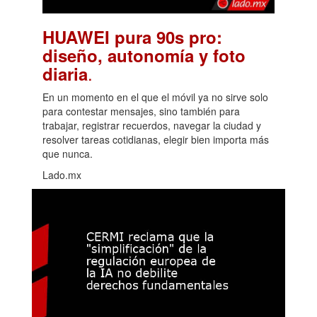
HUAWEI pura 90s pro:
diseño, autonomía y foto
.
diaria
En un momento en el que el móvil ya no sirve solo
para contestar mensajes, sino también para
trabajar, registrar recuerdos, navegar la ciudad y
resolver tareas cotidianas, elegir bien importa más
que nunca.
Lado.mx