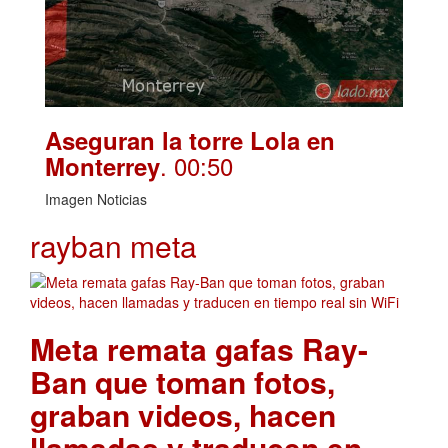
Aseguran la torre Lola en
. 00:50
Monterrey
Imagen Noticias
rayban meta
Meta remata gafas Ray-
Ban que toman fotos,
graban videos, hacen
llamadas y traducen en