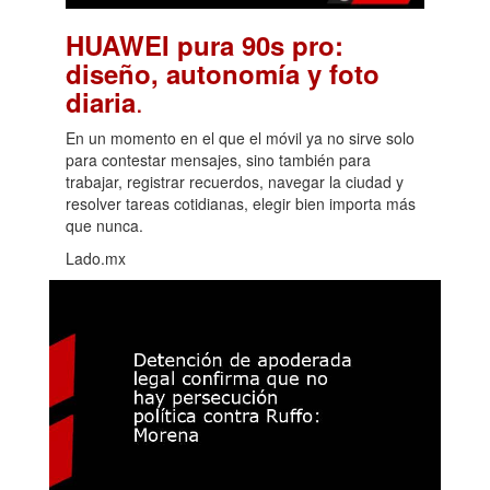
HUAWEI pura 90s pro:
diseño, autonomía y foto
.
diaria
En un momento en el que el móvil ya no sirve solo
para contestar mensajes, sino también para
trabajar, registrar recuerdos, navegar la ciudad y
resolver tareas cotidianas, elegir bien importa más
que nunca.
Lado.mx