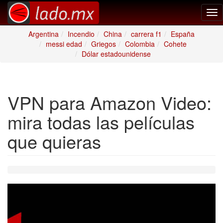
Tog
nav
Argentina
Incendio
China
carrera f1
España
messi edad
Griegos
Colombia
Cohete
Dólar estadounidense
VPN para Amazon Video:
mira todas las películas
que quieras