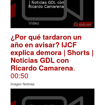
¿Por qué tardaron un
año en avisar? IJCF
explica demora | Shorts |
Noticias GDL con
Ricardo Camarena
.
00:50
Imagen Noticias