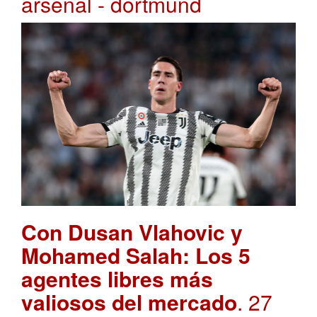
arsenal - dortmund
Con Dusan Vlahovic y
Mohamed Salah: Los 5
agentes libres más
valiosos del mercado
. 27