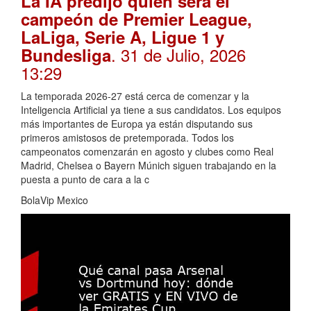
La IA predijo quién será el
campeón de Premier League,
LaLiga, Serie A, Ligue 1 y
. 31 de Julio, 2026
Bundesliga
13:29
La temporada 2026-27 está cerca de comenzar y la
Inteligencia Artificial ya tiene a sus candidatos. Los equipos
más importantes de Europa ya están disputando sus
primeros amistosos de pretemporada. Todos los
campeonatos comenzarán en agosto y clubes como Real
Madrid, Chelsea o Bayern Múnich siguen trabajando en la
puesta a punto de cara a la c
BolaVip Mexico