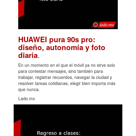
HUAWEI pura 90s pro:
diseño, autonomía y foto
.
diaria
En un momento en el que el móvil ya no sirve solo
para contestar mensajes, sino también para
trabajar, registrar recuerdos, navegar la ciudad y
resolver tareas cotidianas, elegir bien importa más
que nunca.
Lado.mx