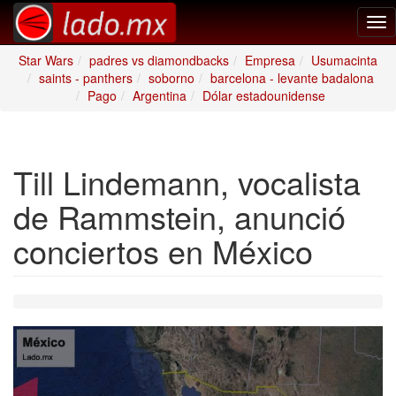
Tog
nav
Star Wars
padres vs diamondbacks
Empresa
Usumacinta
saints - panthers
soborno
barcelona - levante badalona
Pago
Argentina
Dólar estadounidense
Till Lindemann, vocalista
de Rammstein, anunció
conciertos en México