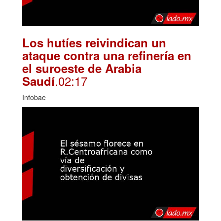
Los hutíes reivindican un
ataque contra una refinería en
el suroeste de Arabia
.02:17
Saudí
Infobae