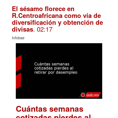
El sésamo florece en
R.Centroafricana como vía de
diversificación y obtención de
. 02:17
divisas
Infobae
Cuántas semanas
cotizadas pierdes al