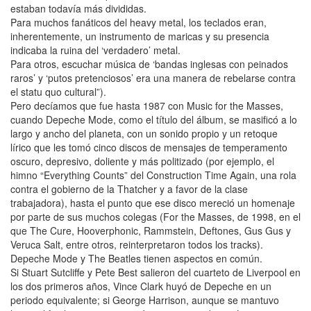
estaban todavía más divididas.
Para muchos fanáticos del heavy metal, los teclados eran,
inherentemente, un instrumento de maricas y su presencia
indicaba la ruina del ‘verdadero’ metal.
Para otros, escuchar música de ‘bandas inglesas con peinados
raros’ y ‘putos pretenciosos’ era una manera de rebelarse contra
el statu quo cultural”).
Pero decíamos que fue hasta 1987 con Music for the Masses,
cuando Depeche Mode, como el título del álbum, se masificó a lo
largo y ancho del planeta, con un sonido propio y un retoque
lírico que les tomó cinco discos de mensajes de temperamento
oscuro, depresivo, doliente y más politizado (por ejemplo, el
himno “Everything Counts” del Construction Time Again, una rola
contra el gobierno de la Thatcher y a favor de la clase
trabajadora), hasta el punto que ese disco mereció un homenaje
por parte de sus muchos colegas (For the Masses, de 1998, en el
que The Cure, Hooverphonic, Rammstein, Deftones, Gus Gus y
Veruca Salt, entre otros, reinterpretaron todos los tracks).
Depeche Mode y The Beatles tienen aspectos en común.
Si Stuart Sutcliffe y Pete Best salieron del cuarteto de Liverpool en
los dos primeros años, Vince Clark huyó de Depeche en un
periodo equivalente; si George Harrison, aunque se mantuvo