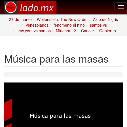
Tog
nav
27 de marzo
Wolfenstein: The New Order
Aldo de Nigris
Venezolanos
fenomeno el niño
santos vs
new york vs santos
Minecraft 2
Cancer
Gobierno
Música para las masas