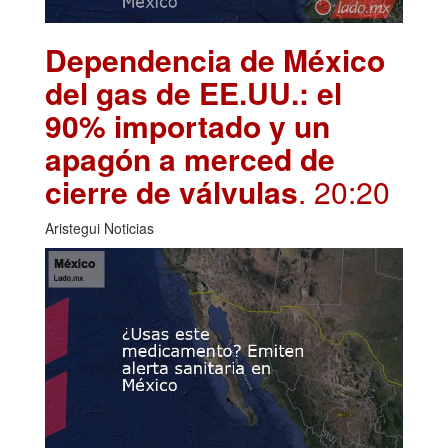
Dependencia de México
del gas de EE.UU.: el
90% importado y un
apagón a merced de
cierre de válvulas
. 20:20
Aristegui Noticias