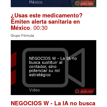
¿Usas este medicamento?
Emiten alerta sanitaria en
. 00:30
México
Grupo Fórmula
NEGOCIOS W - La IA no busca