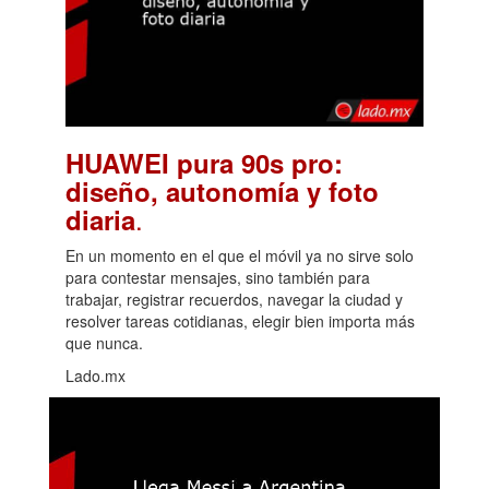
HUAWEI pura 90s pro:
diseño, autonomía y foto
.
diaria
En un momento en el que el móvil ya no sirve solo
para contestar mensajes, sino también para
trabajar, registrar recuerdos, navegar la ciudad y
resolver tareas cotidianas, elegir bien importa más
que nunca.
Lado.mx