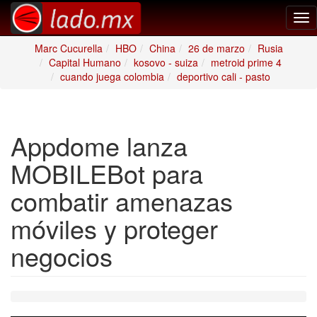
Tog
nav
Marc Cucurella
HBO
China
26 de marzo
Rusia
Capital Humano
kosovo - suiza
metroid prime 4
cuando juega colombia
deportivo cali - pasto
Appdome lanza
MOBILEBot para
combatir amenazas
móviles y proteger
negocios