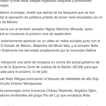
enador Eruviel Ávila Villegas organizan bloqueos y promueven
icipio.
obierno municipal, reveló que detrás de los bloqueos que se han
tá la operación de políticos priistas de tercer nivel vinculados con el
o de México.
rcanía con el también senador Higinio Martínez Miranda, quien
rará en funciones el próximo mes de septiembre.
 recientemente apareció en un video en redes sociales junto con la
 El Estado de México, Alejandra del Moral Vela, y el senador Ávila
ien finalmente fue derrotada ampliamente por la morenista Delfina
a interponer una serie de amparos en contra del actual gobierno de
os de la Suprema Corte de Justicia de la Nación (SCJN) para que
cada para el próximo 12 de julio.
iel Ávila Villegas promueven el bloqueo de vialidades de alto flujo
Circuito Exterior Mexiquense.
ón de personajes como Inocencio Chávez Reséndiz, Angélica Gijón,
adores territoriales del grupo Río de Luz que encabeza Ávila