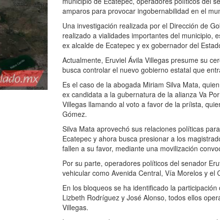
municipio de Ecatepec, operadores políticos del s
amparos para provocar ingobernabilidad en el mun
Una investigación realizada por el Dirección de G
realizado a vialidades importantes del municipio, es
ex alcalde de Ecatepec y ex gobernador del Estad
Actualmente, Eruviel Ávila Villegas presume su ce
busca controlar el nuevo gobierno estatal que ent
Es el caso de la abogada Miriam Silva Mata, quien
ex candidata a la gubernatura de la alianza Va Por
Villegas llamando al voto a favor de la príista, qu
Gómez.
Silva Mata aprovechó sus relaciones políticas par
Ecatepec y ahora busca presionar a los magistrad
fallen a su favor, mediante una movilización convo
Por su parte, operadores políticos del senador Eruv
vehicular como Avenida Central, Vía Morelos y el 
En los bloqueos se ha identificado la participaci
Lizbeth Rodríguez y José Alonso, todos ellos oper
Villegas.