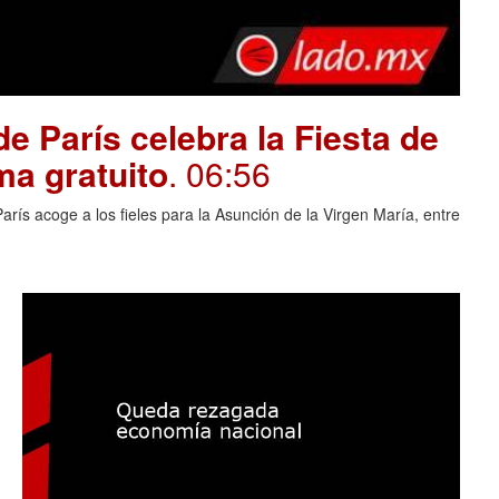
e París celebra la Fiesta de
ma gratuito
. 06:56
rís acoge a los fieles para la Asunción de la Virgen María, entre