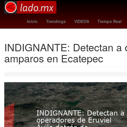
Pau Gasol
Ashley Grace
Hanna Nico
Inicio
Trendings
VIDEOS
Tiempo Real
INDIGNANTE: Detectan a op
amparos en Ecatepec