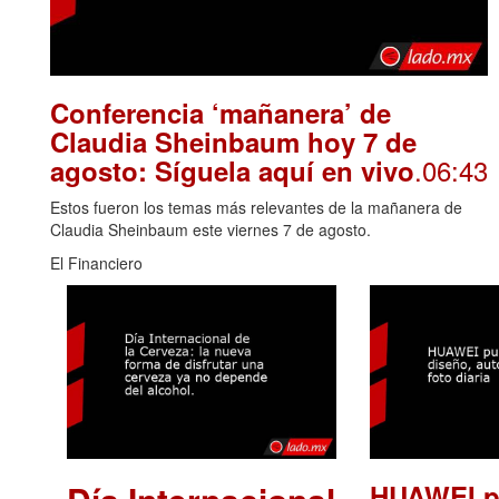
Conferencia ‘mañanera’ de
Claudia Sheinbaum hoy 7 de
.06:43
agosto: Síguela aquí en vivo
Estos fueron los temas más relevantes de la mañanera de
Claudia Sheinbaum este viernes 7 de agosto.
El Financiero
HUAWEI p