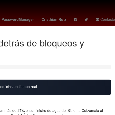
s
Circuito de Zandvoort
Owen Wilson
PasswordManager
Cristhian Ruiz
Contacto
detrás de bloqueos y
noticias en tiempo real
 en más de 47% el suministro de agua del Sistema Cutzamala al