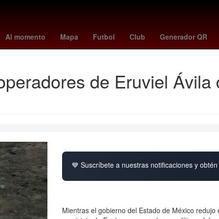
le
Ha*Ash
c
All-Star Game de la NBA
John Gotti
Tyus Jone
Al momento
Mapa
Futbol
Club
Generador QR
eradores de Eruviel Ávila 
💙 Suscríbete a nuestras notificaciones y obtén 
Mientras el gobierno del Estado de México redujo