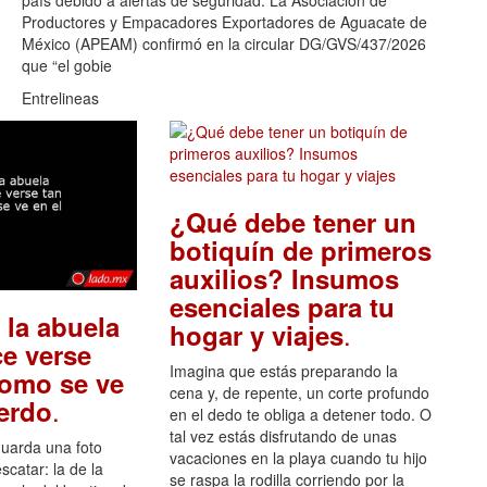
país debido a alertas de seguridad. La Asociación de
Productores y Empacadores Exportadores de Aguacate de
México (APEAM) confirmó en la circular DG/GVS/437/2026
que “el gobie
Entrelineas
¿Qué debe tener un
botiquín de primeros
auxilios? Insumos
esenciales para tu
 la abuela
.
hogar y viajes
e verse
Imagina que estás preparando la
como se ve
cena y, de repente, un corte profundo
.
uerdo
en el dedo te obliga a detener todo. O
tal vez estás disfrutando de unas
guarda una foto
vacaciones en la playa cuando tu hijo
scatar: la de la
se raspa la rodilla corriendo por la