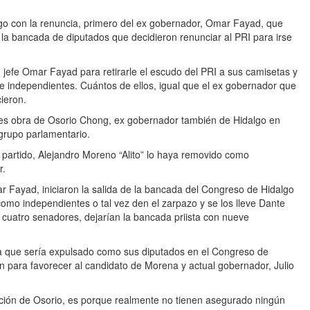
lgo con la renuncia, primero del ex gobernador, Omar Fayad, que
 la bancada de diputados que decidieron renunciar al PRI para irse
jefe Omar Fayad para retirarle el escudo del PRI a sus camisetas y
de independientes. Cuántos de ellos, igual que el ex gobernador que
ieron.
o es obra de Osorio Chong, ex gobernador también de Hidalgo en
 grupo parlamentario.
 partido, Alejandro Moreno “Alito” lo haya removido como
r.
 Fayad, iniciaron la salida de la bancada del Congreso de Hidalgo
omo independientes o tal vez den el zarpazo y se los lleve Dante
cuatro senadores, dejarían la bancada priista con nueve
ía que sería expulsado como sus diputados en el Congreso de
on para favorecer al candidato de Morena y actual gobernador, Julio
ación de Osorio, es porque realmente no tienen asegurado ningún