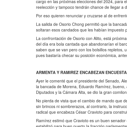
cargo en las próximas elecciones del 2024, para el
reelección y tampoco tendrán chance de llegar a d
Por eso quieren renunciar y cruzarse al de enfren
La salida de Osorio Chong permitió que la banca
soltaran esos candados que les habían impuesto pa
La confrontación de Osorio con Alito, está próxima
del día era bola cantada que abandonarían el bar
saben que se van pero con los bolsillos repletos, 
pues bastaría checar su posición económica, ant
ARMENTA Y RAMIREZ ENCABEZAN ENCUESTAS
Ayer le comenté que el presidente del Senado, Ale
la bancada de Morena, Eduardo Ramírez, bueno, a
Diputados y la Cámara Alta, se dio la gran comilona
No pierda de vista que el cambio de mando que de
sin brincos ni sombrerazos, al contrario, la instruc
radical que encabeza César Cravioto para construi
Ramírez estimó que Cravioto es un buen senador q
estabilizó para buen puerto la fracción parlamentar