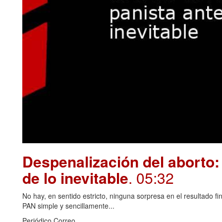
Despenalización del aborto: 
de lo inevitable
. 05:32
No hay, en sentido estricto, ninguna sorpresa en el resultado fin
PAN simple y sencillamente...
Periódico Correo