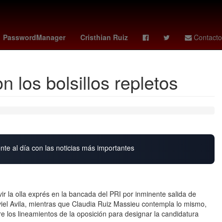
Sydney Sweeney
Lenia Batres
PasswordManager
Cristhian Ruiz
Contacto
los bolsillos repletos
nte al día con las noticias más importantes
r la olla exprés en la bancada del PRI por inminente salida de
el Avila, mientras que Claudia Ruiz Massieu contempla lo mismo,
 los lineamientos de la oposición para designar la candidatura