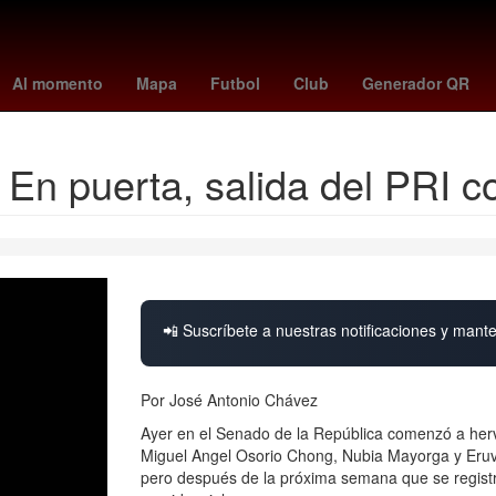
Digitalización
Clima CDMX hoy
estafa
rodri
Miguel Herrera
Al momento
Mapa
Futbol
Club
Generador QR
uerta, salida del PRI con 
📲 Suscríbete a nuestras notificaciones y mante
Por José Antonio Chávez
Ayer en el Senado de la República comenzó a hervi
Miguel Angel Osorio Chong, Nubia Mayorga y Eruvi
pero después de la próxima semana que se registre