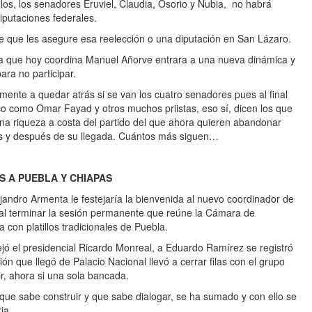
los, los senadores Eruviel, Claudia, Osorio y Nubia, no habrá
iputaciones federales.
te que les asegure esa reelección o una diputación en San Lázaro.
da que hoy coordina Manuel Añorve entrara a una nueva dinámica y
ra no participar.
mente a quedar atrás si se van los cuatro senadores pues al final
co como Omar Fayad y otros muchos priistas, eso sí, dicen los que
una riqueza a costa del partido del que ahora quieren abandonar
es y después de su llegada. Cuántos más siguen…
 A PUEBLA Y CHIAPAS
jandro Armenta le festejaría la bienvenida al nuevo coordinador de
l terminar la sesión permanente que reúne la Cámara de
 con platillos tradicionales de Puebla.
jó el presidencial Ricardo Monreal, a Eduardo Ramírez se registró
ción que llegó de Palacio Nacional llevó a cerrar filas con el grupo
r, ahora si una sola bancada.
ue sabe construir y que sabe dialogar, se ha sumado y con ello se
ia.