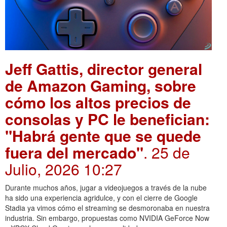
Jeff Gattis, director general
de Amazon Gaming, sobre
cómo los altos precios de
consolas y PC le benefician:
"Habrá gente que se quede
fuera del mercado"
. 25 de
Julio, 2026 10:27
Durante muchos años, jugar a videojuegos a través de la nube
ha sido una experiencia agridulce, y con el cierre de Google
Stadia ya vimos cómo el streaming se desmoronaba en nuestra
industria. Sin embargo, propuestas como NVIDIA GeForce Now