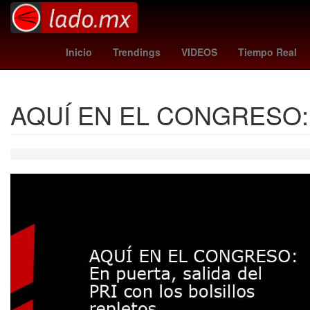
arsenal crystal palace
c
Futbol
Inicio
Trendings
VIDEOS
Tiempo Real
AQUÍ EN EL CONGRESO: En p