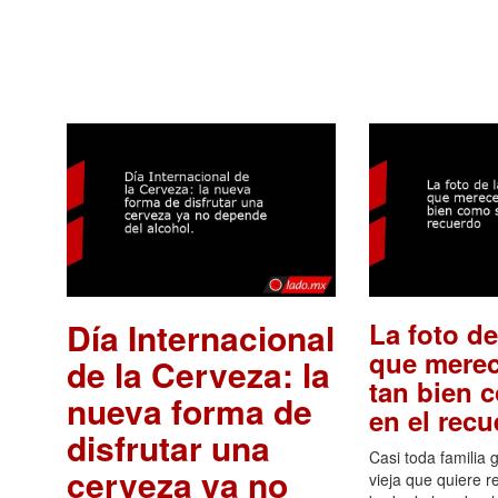
Día Internacional
La foto de
que merec
de la Cerveza: la
tan bien 
nueva forma de
en el rec
disfrutar una
Casi toda familia 
cerveza ya no
vieja que quiere re