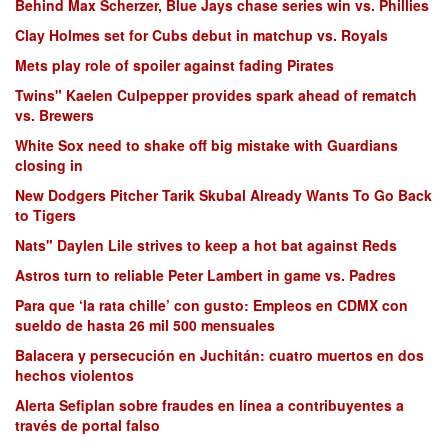
Behind Max Scherzer, Blue Jays chase series win vs. Phillies
Clay Holmes set for Cubs debut in matchup vs. Royals
Mets play role of spoiler against fading Pirates
Twins" Kaelen Culpepper provides spark ahead of rematch
vs. Brewers
White Sox need to shake off big mistake with Guardians
closing in
New Dodgers Pitcher Tarik Skubal Already Wants To Go Back
to Tigers
Nats" Daylen Lile strives to keep a hot bat against Reds
Astros turn to reliable Peter Lambert in game vs. Padres
Para que ‘la rata chille’ con gusto: Empleos en CDMX con
sueldo de hasta 26 mil 500 mensuales
Balacera y persecución en Juchitán: cuatro muertos en dos
hechos violentos
Alerta Sefiplan sobre fraudes en línea a contribuyentes a
través de portal falso