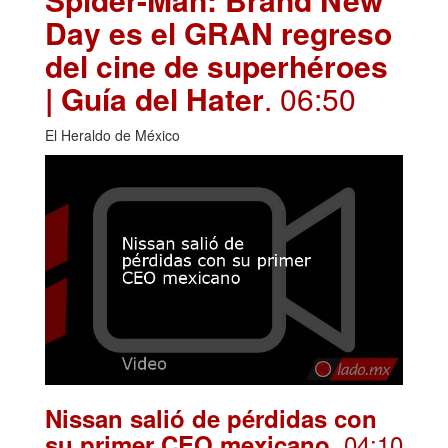
Day es el GRAN regreso
del cine de superhéroes
| Guía del Hater
. 06:50
El Heraldo de México
Nissan salió de pérdidas con
. 04:10
su primer CEO mexicano