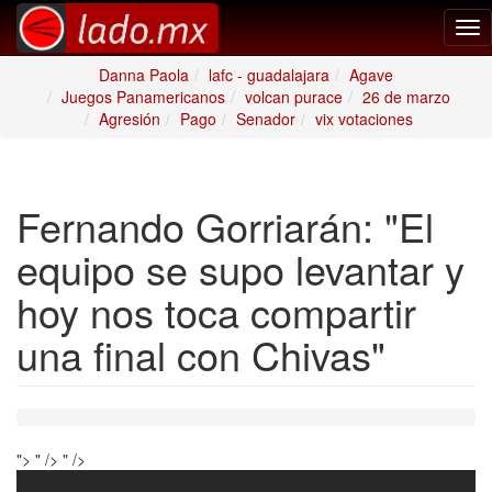
Tog
nav
Danna Paola
lafc - guadalajara
Agave
Juegos Panamericanos
volcan purace
26 de marzo
Agresión
Pago
Senador
vix votaciones
Fernando Gorriarán: "El
equipo se supo levantar y
hoy nos toca compartir
una final con Chivas"
">
" />
" />