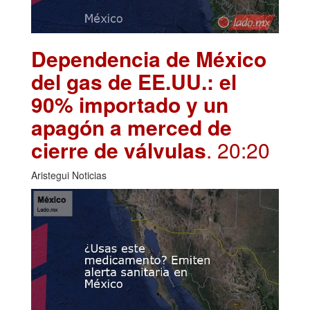
Dependencia de México
del gas de EE.UU.: el
90% importado y un
apagón a merced de
cierre de válvulas
. 20:20
Aristegui Noticias