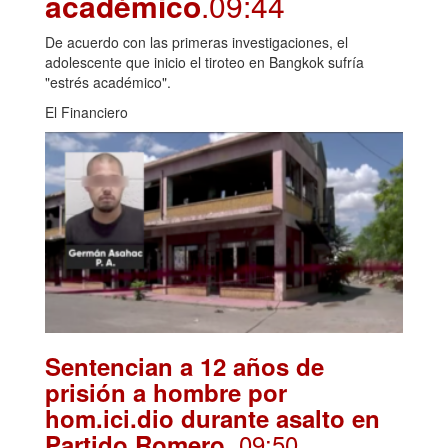
académico
.09:44
De acuerdo con las primeras investigaciones, el
adolescente que inicio el tiroteo en Bangkok sufría
"estrés académico".
El Financiero
Sentencian a 12 años de
prisión a hombre por
hom.ici.dio durante asalto en
. 09:50
Partido Romero